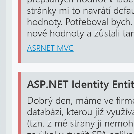
stránky mi to navrátí defa
hodnoty. Potřeboval bych, 
nové hodnoty a zůstali ta
ASP.NET MVC
ASP.NET Identity Ent
Dobrý den, máme ve firmě j
databázi, kterou již využí
(tzn. z mé strany ji nem