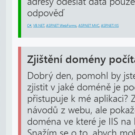
adresy odeslat data pouze
odpověď
C#
,
VB.NET
,
ASP.NET WebForms
,
ASP.NET MVC
,
ASP.NET/IIS
Zjištění domény počít
Dobrý den, pomohl by jste
zjistit v jaké doméně je po
přistupuje k mé aplikaci?
návodů z webu, ale pokažd
doména ve které je IIS na 
Snažím se o to, abych m