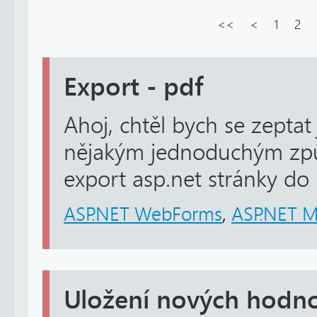
<<
<
1
2
Export - pdf
Ahoj, chtěl bych se zeptat 
nějakým jednoduchým zp
export asp.net stránky do
ASP.NET WebForms
,
ASP.NET 
Uložení nových hodno