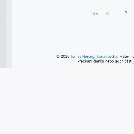
<<
<
1
2
© 2026
Tomáš Herceg
,
Tomáš Jecha
. Máte-li 
Přebírání článků nebo jejich část