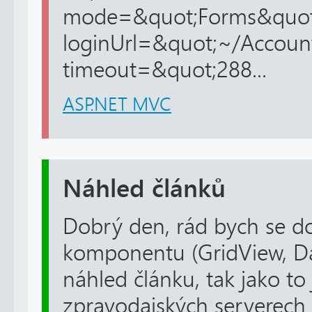
mode=&quot;Forms&quot;
loginUrl=&quot;~/Accoun
timeout=&quot;288...
ASP.NET MVC
Náhled článků
Dobrý den, rád bych se do
komponentu (GridView, Dat
náhled článku, tak jako to
zpravodajských serverech 