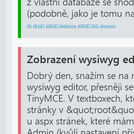
z vlastní databáze se sh
(podobně, jako je tomu na
C#
,
VB.NET
,
ASP.NET WebForms
,
ASP.NET MVC
,
Algoritmy
Zobrazení wysiwyg ed
Dobrý den, snažím se na 
wysiwyg editor, přesněji se
TinyMCE. V textboxech, kt
stránky v &quot;root&quot
u aspx stránek, které mám 
Admin (kvůli nastavení př