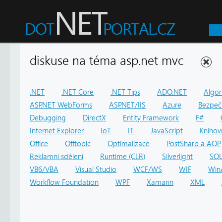
diskuse na téma asp.net mvc
.NET
.NET Core
.NET Tips
ADO.NET
Algor
ASP.NET WebForms
ASP.NET/IIS
Azure
Bezpeč
Debugging
DirectX
Entity Framework
F#
Internet Explorer
IoT
IT
JavaScript
Knihov
Office
Offtopic
Optimalizace
PostSharp a AOP
Reklamní sdělení
Runtime (CLR)
Silverlight
SQ
VB6/VBA
Visual Studio
WCF/WS
WIF
Win
Workflow Foundation
WPF
Xamarin
XML