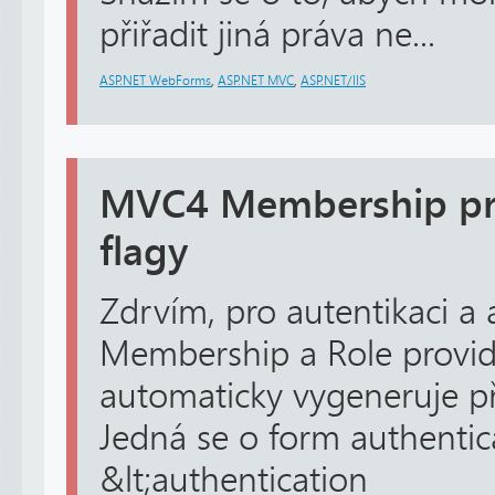
přiřadit jiná práva ne...
ASP.NET WebForms
,
ASP.NET MVC
,
ASP.NET/IIS
MVC4 Membership pro
flagy
Zdrvím, pro autentikaci a
Membership a Role provid
automaticky vygeneruje př
Jedná se o form authentica
&lt;authentication