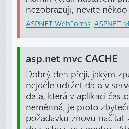
nezobrazují, nevíte někdo 
ASP.NET WebForms
,
ASP.NET 
asp.net mvc CACHE
Dobrý den přeji, jakým z
nejdéle udržet data v serv
data, která v aplikaci čas
neměnná, je proto zbyteč
požadavku znovu načítat 