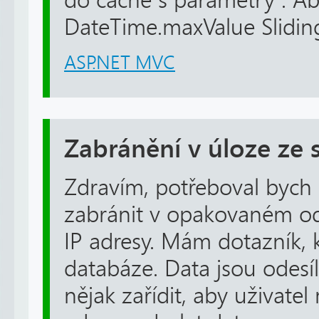
do cache s parametry : Abs
DateTime.maxValue Sliding
ASP.NET MVC
Zabránění v úloze ze s
Zdravím, potřeboval bych 
zabránit v opakovaném ode
IP adresy. Mám dotazník, 
databáze. Data jsou odes
nějak zařídit, aby uživatel