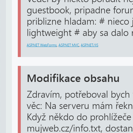
guestbook, pripadne foru
priblizne hladam: # nieco
lightweight # aby sa dalo 
ASP.NET WebForms
,
ASP.NET MVC
,
ASP.NET/IIS
Modifikace obsahu
Zdravím, potřeboval bych 
věc: Na serveru mám řekn
Když někdo do prohlížeče
mujweb.cz/info.txt, dostan