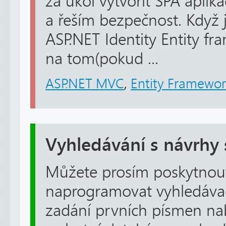
za úkol vytvořit SPA aplik
a řeším bezpečnost. Když 
ASP.NET Identity Entity fra
na tom(pokud ...
ASP.NET MVC
,
Entity Framewo
Vyhledávání s návrhy 
Můžete prosím poskytnout
naprogramovat vyhledávací
zadání prvních písmen nab