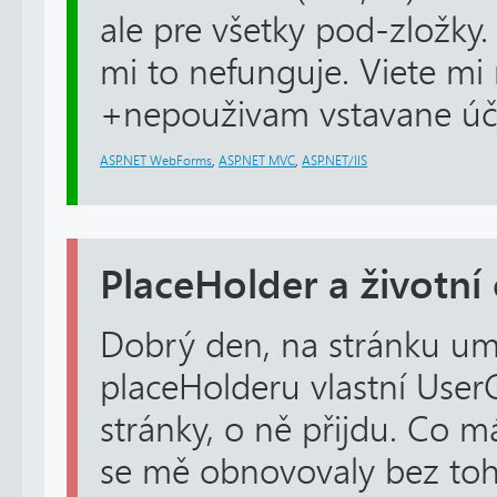
ale pre všetky pod-zložky.
mi to nefunguje. Viete mi 
+nepouživam vstavane účty
ASP.NET WebForms
,
ASP.NET MVC
,
ASP.NET/IIS
PlaceHolder a životní 
Dobrý den, na stránku umi
placeHolderu vlastní UserCo
stránky, o ně přijdu. Co 
se mě obnovovaly bez toh