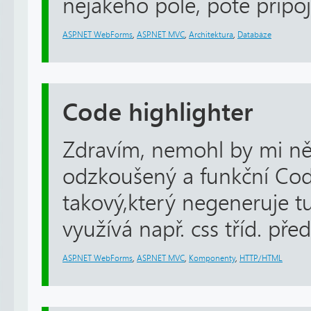
nějakého pole, poté připoje
ASP.NET WebForms
,
ASP.NET MVC
,
Architektura
,
Databáze
Code highlighter
Zdravím, nemohl by mi n
odzkoušený a funkční Cod
takový,který negeneruje tun
využívá např. css tříd. př
ASP.NET WebForms
,
ASP.NET MVC
,
Komponenty
,
HTTP/HTML