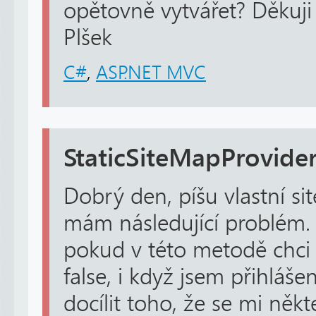
opětovně vytvářet? Děkuj
Plšek
C#
,
ASP.NET MVC
StaticSiteMapProvide
Dobrý den, píšu vlastní si
mám následující problém. 
pokud v této metodě chci v
false, i když jsem přihlášen
docílit toho, že se mi někt