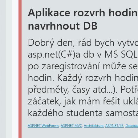
Aplikace rozvrh hodin
navrhnout DB
Dobrý den, rád bych vytvoř
asp.net(C#)a db v MS SQL,
po zaregistrování může ses
hodin. Každý rozvrh hodin
předměty, časy atd...). Po
záčatek, jak mám řešit ukl
každého studenta samosta
ASP.NET WebForms
,
ASP.NET MVC
,
Architektura
,
ASP.NET/IIS
,
Databá