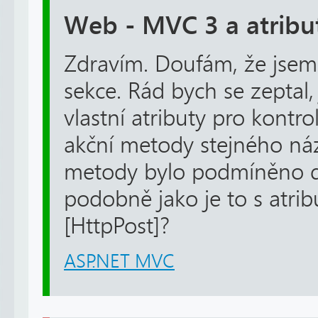
Web - MVC 3 a atribu
Zdravím. Doufám, že jsem
sekce. Rád bych se zeptal,
vlastní atributy pro kontro
akční metody stejného náz
metody bylo podmíněno d
podobně jako je to s atrib
[HttpPost]?
ASP.NET MVC