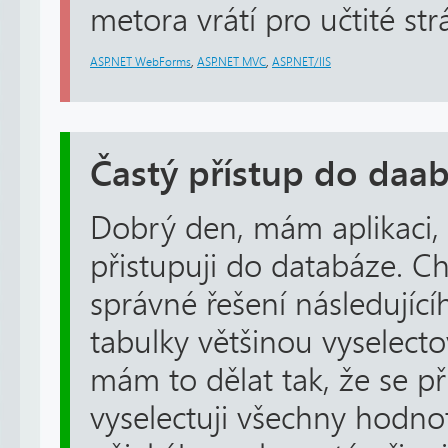
metora vrátí pro učtité str
ASP.NET WebForms
,
ASP.NET MVC
,
ASP.NET/IIS
Častý přístup do daa
Dobrý den, mám aplikaci, 
přistupuji do databáze. Ch
správné řešení následující
tabulky většinou vyselect
mám to dělat tak, že se př
vyselectuji všechny hodno