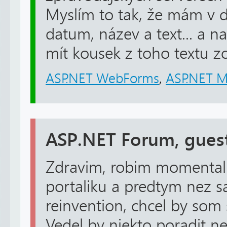
Myslím to tak, že mám v d
datum, název a text... a n
mít kousek z toho textu zo
ASP.NET WebForms
,
ASP.NET 
ASP.NET Forum, gues
Zdravim, robim momenta
portaliku a predtym nez s
reinvention, chcel by som
Vedel by niekto poradit n