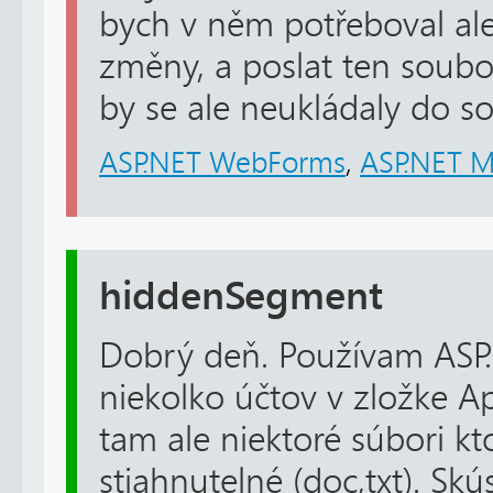
bych v něm potřeboval ale
změny, a poslat ten sou
by se ale neukládaly do so
ASP.NET WebForms
,
ASP.NET 
hiddenSegment
Dobrý deň. Používam ASP
niekolko účtov v zložke 
tam ale niektoré súbori k
stiahnutelné (doc,txt). Sk