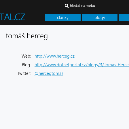
hledat na webu
články
blogy
tomáš herceg
Web:
http://www.herceg.cz
Blog:
http://www.dotnetportal.cz/blogy/3/Tomas-Herc
Twitter:
@hercegtomas