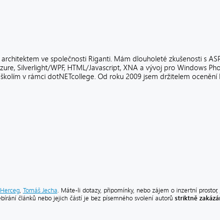
rchitektem ve společnosti Riganti. Mám dlouholeté zkušenosti s ASP
re, Silverlight/WPF, HTML/Javascript, XNA a vývoj pro Windows Ph
 školím v rámci dotNETcollege. Od roku 2009 jsem držitelem ocenění 
Herceg
,
Tomáš Jecha
. Máte-li dotazy, připomínky, nebo zájem o inzertní prostor,
striktně zakáz
ebírání článků nebo jejich částí je bez písemného svolení autorů