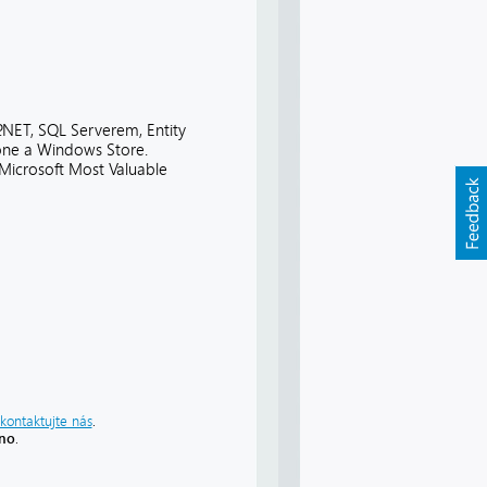
.NET, SQL Serverem, Entity
one a Windows Store.
Microsoft Most Valuable
kontaktujte nás
.
áno
.