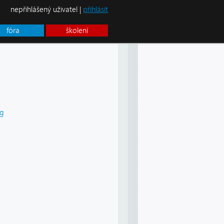
nepřihlášený uživatel |
přihlásit
fóra
školení
eg