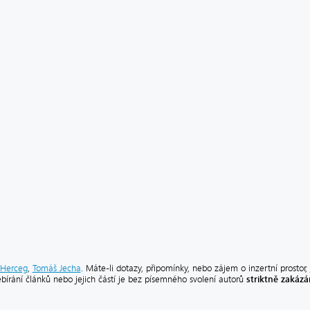
Herceg
,
Tomáš Jecha
. Máte-li dotazy, připomínky, nebo zájem o inzertní prostor,
striktně zakáz
ebírání článků nebo jejich částí je bez písemného svolení autorů