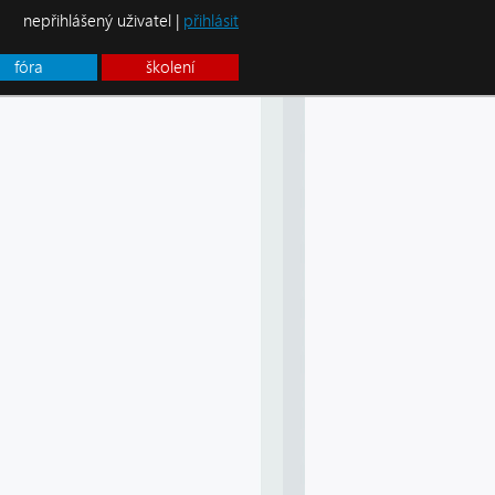
nepřihlášený uživatel |
přihlásit
fóra
školení