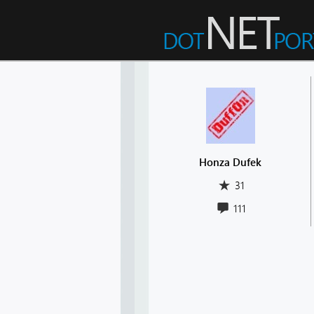
Honza Dufek
31
111