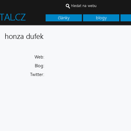
hledat na webu
články
blogy
honza dufek
Web:
Blog:
Twitter: