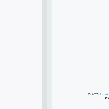
© 2026
Tomáš 
Př