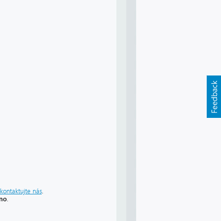
kontaktujte nás
.
áno
.