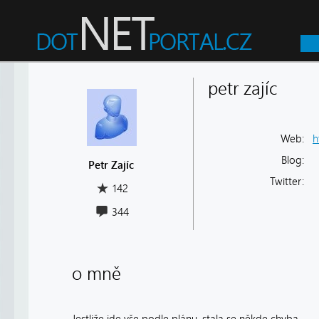
petr zajíc
Web:
h
Blog:
Petr Zajíc
Twitter:
142
344
o mně