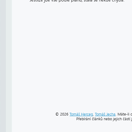
Jestliže jde vše podle plánu, stala se někde chyba.
© 2026
Tomáš Herceg
,
Tomáš Jecha
. Máte-li 
Přebírání článků nebo jejich část