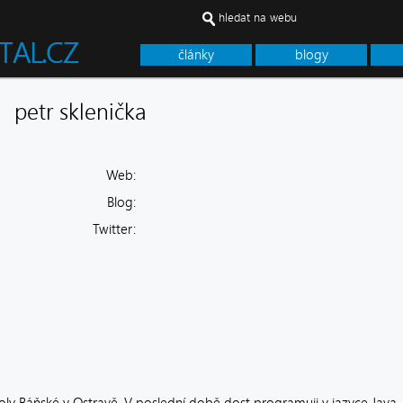
hledat na webu
články
blogy
petr sklenička
Web:
Blog:
Twitter: