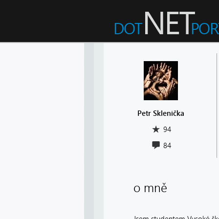
Petr Sklenička
94
84
o mně