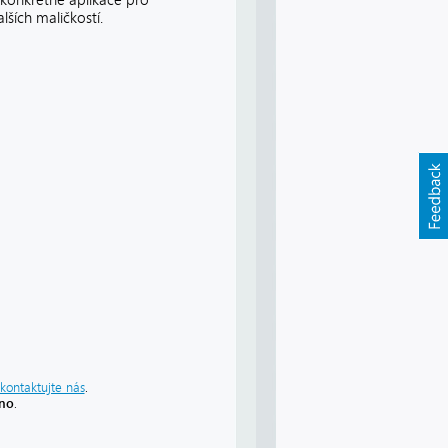
 konkrétně aplikace pro
ších maličkostí.
kontaktujte nás
.
áno
.