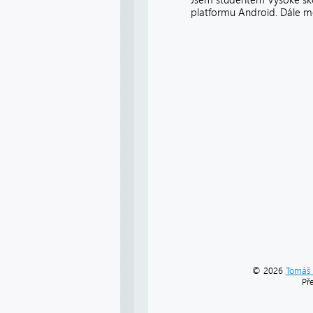
Jsem studentem Vysoké škol
platformu Android. Dále mě
© 2026
Tomáš 
Př