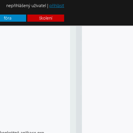
nepřihlášený uživatel |
přihlásit
fóra
školení