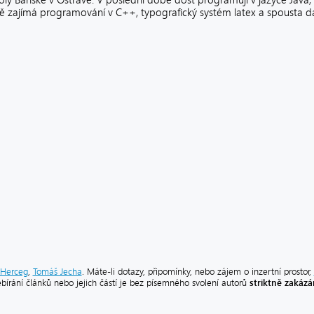
y Báňské v Ostravě. V poslední době dost programuji v jazyce Java,
 zajímá programování v C++, typografický systém latex a spousta dal
Herceg
,
Tomáš Jecha
. Máte-li dotazy, připomínky, nebo zájem o inzertní prostor,
striktně zakáz
ebírání článků nebo jejich částí je bez písemného svolení autorů