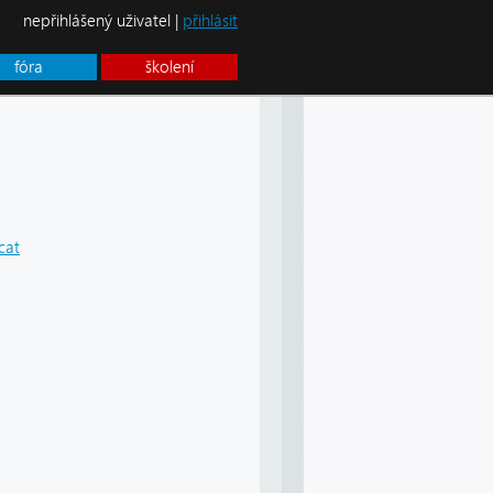
nepřihlášený uživatel |
přihlásit
fóra
školení
cat