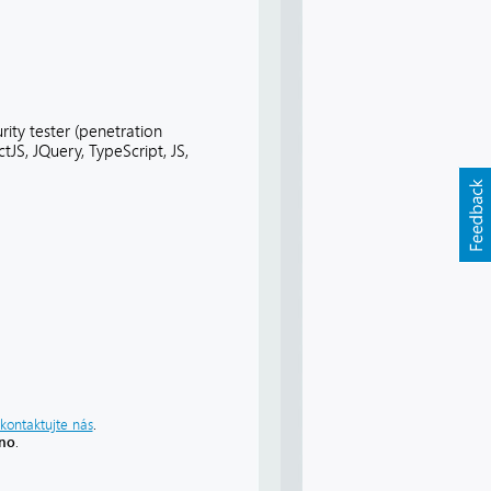
ty tester (penetration
tJS, JQuery, TypeScript, JS,
kontaktujte nás
.
áno
.