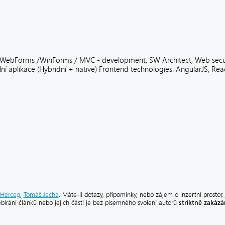
WebForms /WinForms / MVC - development, SW Architect, Web securi
lní aplikace (Hybridní + native) Frontend technologies: AngularJS, Reac
Herceg
,
Tomáš Jecha
. Máte-li dotazy, připomínky, nebo zájem o inzertní prostor,
striktně zakáz
ebírání článků nebo jejich částí je bez písemného svolení autorů