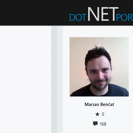
Marian Benčat
0
168