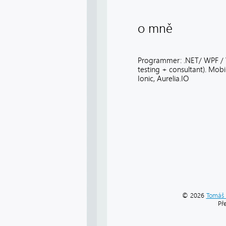
o mně
Programmer: .NET/ WPF / 
testing + consultant). Mobi
Ionic, Aurelia.IO
© 2026
Tomáš 
Př