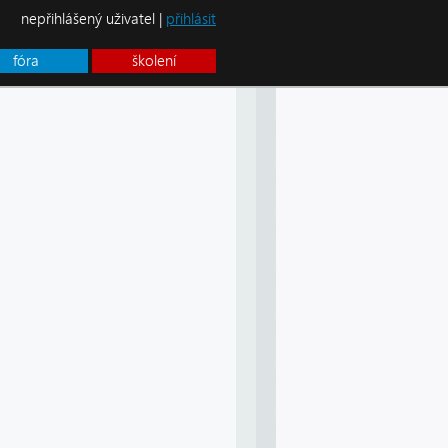
nepřihlášený uživatel |
přihlásit
fóra
školení