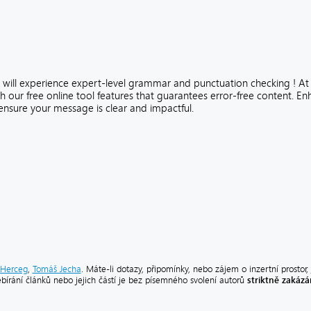
ou will experience expert-level grammar and punctuation checking ! A
ith our free online tool features that guarantees error-free content.
nsure your message is clear and impactful.
Herceg
,
Tomáš Jecha
. Máte-li dotazy, připomínky, nebo zájem o inzertní prostor,
striktně zakáz
ebírání článků nebo jejich částí je bez písemného svolení autorů