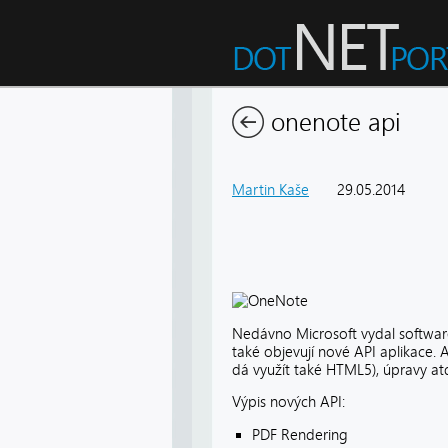
onenote api
Martin Kaše
29.05.2014
10
Nedávno Microsoft vydal softwa
také objevují nové API aplikace.
dá využít také HTML5), úpravy at
Výpis nových API:
PDF Rendering