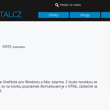
hledat na webu
články
blogy
355
zobrazení
re OneNote pro Windows a Mac zdarma. S touto novinkou se
 A to na tvorbu poznámek (formátování je v HTML, částečně se
d.