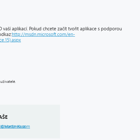
vaší aplikací. Pokud chcete začít tvořit aplikace s podporou
odkaz:
http://msdn.microsoft.com/en-
ce.15).aspx
uživatelé.
AŠE
in.wordpress.com
@Martin_Kase