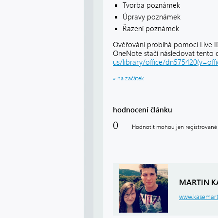
Tvorba poznámek
Úpravy poznámek
Řazení poznámek
Ověřování probíhá pomocí Live ID 
OneNote stačí následovat tento 
us/library/office/dn575420(v=offi
» na začátek
hodnocení článku
0
Hodnotit mohou jen registrované 
MARTIN K
www.kasemart