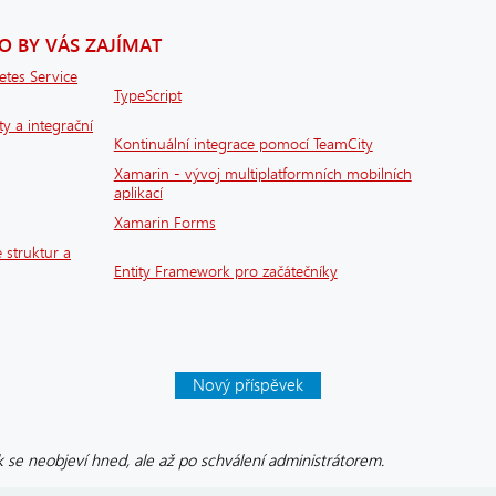
 BY VÁS ZAJÍMAT
etes Service
TypeScript
ty a integrační
Kontinuální integrace pomocí TeamCity
Xamarin - vývoj multiplatformních mobilních
aplikací
Xamarin Forms
 struktur a
Entity Framework pro začátečníky
Nový příspěvek
 se neobjeví hned, ale až po schválení administrátorem.