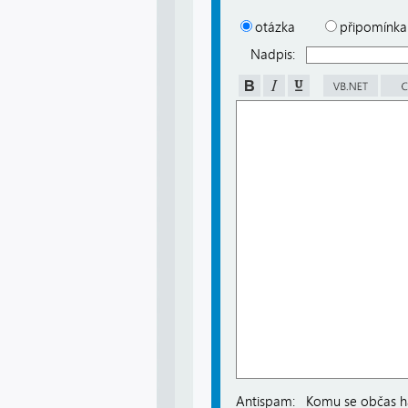
otázka
připomínka
Nadpis:
Antispam:
Komu se občas há