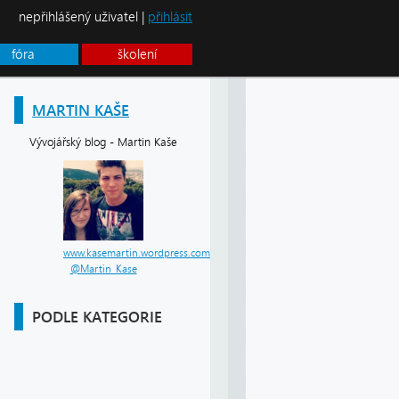
nepřihlášený uživatel |
přihlásit
fóra
školení
MARTIN KAŠE
Vývojářský blog - Martin Kaše
www.kasemartin.wordpress.com
@Martin_Kase
PODLE KATEGORIE