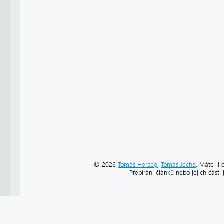
© 2026
Tomáš Herceg
,
Tomáš Jecha
. Máte-li 
Přebírání článků nebo jejich část