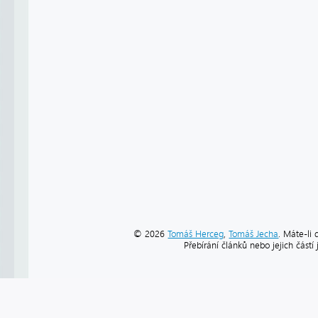
© 2026
Tomáš Herceg
,
Tomáš Jecha
. Máte-li 
Přebírání článků nebo jejich část