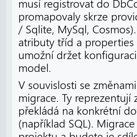
musí registrovat do DbCo
promapovaly skrze provi
/ Sqlite, MySql, Cosmos)
atributy tříd a propertie
umožní držet konfiguraci
model.
V souvislosti se změnami
migrace. Ty reprezentují
překládá na konkrétní do
(například SQL). Migrac
projektu a budete je sdíle