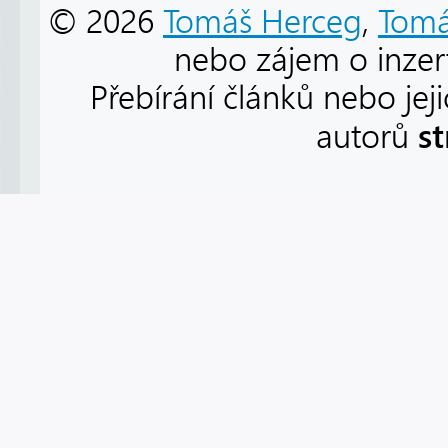
© 2026
Tomáš Herceg
,
Tomá
nebo zájem o inzert
Přebírání článků nebo jej
s
autorů