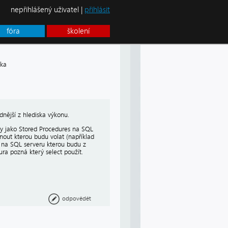
nepřihlášený uživatel |
přihlásit
fóra
školení
zka
nější z hlediska výkonu.
y jako Stored Procedures na SQL
dnout kterou budu volat (například
u na SQL serveru kterou budu z
ra pozná který select použít.
odpovědět