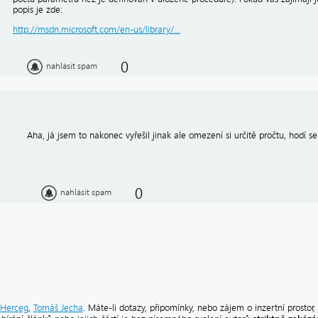
popis je zde:
http://msdn.microsoft.com/en-us/library/...
0
nahlásit spam
Aha, já jsem to nakonec vyřešil jinak ale omezení si určitě pročtu, hodí se
0
nahlásit spam
Herceg
,
Tomáš Jecha
. Máte-li dotazy, připomínky, nebo zájem o inzertní prostor,