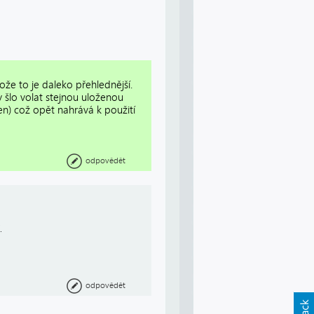
že to je daleko přehlednější.
y šlo volat stejnou uloženou
en) což opět nahrává k použití
odpovědět
.
odpovědět