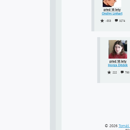
před 18 lety
Ondřej Linhart
-553
3274
před 18 lety
Honza Dědek
222
793
© 2026
Tomáš 