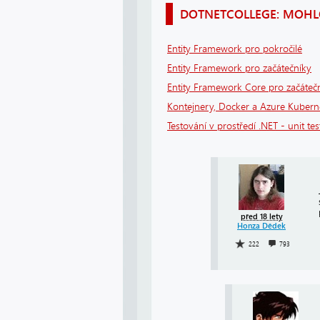
DOTNETCOLLEGE: MOHLO
Entity Framework pro pokročilé
Entity Framework pro začátečníky
Entity Framework Core pro začáteč
Kontejnery, Docker a Azure Kuberne
Testování v prostředí .NET - unit tes
před 18 lety
Honza Dědek
222
793