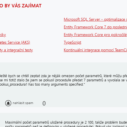
 BY VÁS ZAJÍMAT
Microsoft SQL Server - optimalizace 
Entity Framework Core 7 do poslední
níky
Entity Framework Core pro pokročilé
tes Service (AKS)
TypeScript
ty a integrační testy
Kontinuální integrace pomocí TeamCi
Ještě bych se chtěl zeptat zda je něják omezen počet parametrů, které můžu př
se mi totiž stalo že jsem se pokusil proceduře předat 7 parametrů a vyvolala se 
pokus_procedura1 has too many arguments specified."
0
nahlásit spam
Maximální počet parametrů uložené procedury je 2 100, takže problém bude 
počtu parametrů než je definován v uložené proceduře). Pokud vás zajímají j