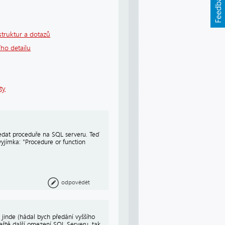
struktur a dotazů
ho detailu
ty
edat proceduře na SQL serveru. Teď
vyjímka: "Procedure or function
odpovědět
jinde (hádal bych předání vyššího
eště další omezení SQL Serveru, tak