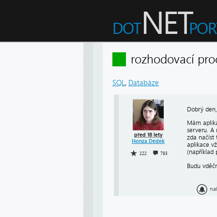
rozhodovací pro
SQL
,
Databáze
Dobrý den,
Mám aplika
serveru. A 
před 18 lety
zda načíst
Honza Dědek
aplikace v
(například 
222
793
Budu vděčn
na