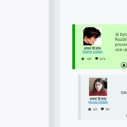
Já byc
Rozdíl
proced
před 18 lety
více u
Ondřej Linhart
-553
3274
Děk
před 18 lety
Honza Dědek
222
793