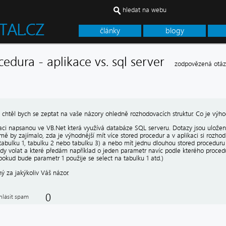
hledat na webu
články
blogy
cedura - aplikace vs. sql server
zodpovězená otá
 chtěl bych se zeptat na vaše názory ohledně rozhodovacích struktur. Co je výhod
ci napsanou ve VB.Net která využívá databáze SQL serveru. Dotazy jsou uložen
mě by zajímalo, zda je výhodnější mít více stored procedur a v aplikaci si rozho
 tabulku 1, tabulku 2 nebo tabulku 3) a nebo mít jednu dlouhou stored procedur
ždy volat a které předám například o jeden parametr navíc podle kterého procedu
pokud bude parametr 1 použije se select na tabulku 1 atd.)
ý za jakýkoliv Váš názor.
0
hlásit spam