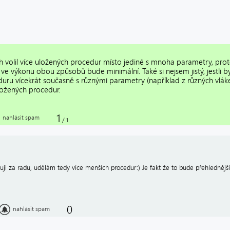
h volil více uložených procedur místo jediné s mnoha parametry, proto
 ve výkonu obou způsobů bude minimální. Také si nejsem jistý, jestli b
uru vícekrát současně s různými parametry (například z různých vlák
ložených procedur.
1
nahlásit spam
/
1
uji za radu, udělám tedy více menších procedur:) Je fakt že to bude přehlednější
0
nahlásit spam