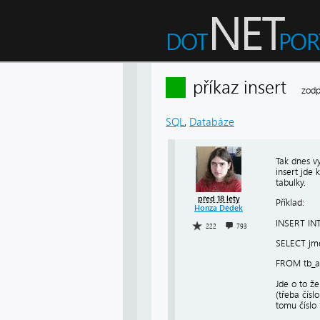
příkaz insert
zodp
SQL
,
Databáze
Tak dnes v
insert jde 
tabulky.
před 18 lety
Příklad:
Honza Dědek
INSERT INT
222
793
SELECT jme
FROM tb_a
Jde o to ž
(třeba čís
tomu číslo 