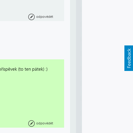
odpovědět
íspěvek (to ten pátek) :)
odpovědět