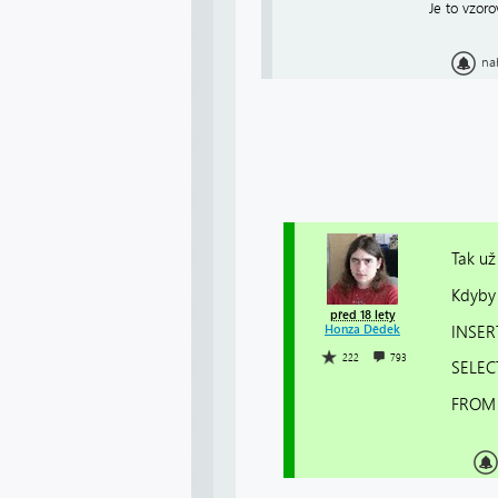
Je to vzor
na
Tak už
Kdyby 
před 18 lety
INSERT
Honza Dědek
222
793
SELECT
FROM 