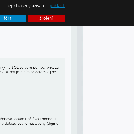
nepřihlášený uživatel |
přihlásit
fóra
školení
bulky na SQL serveru pomocí příkazu
ek) a kdy je plním selectem z jiné
otřeboval dosadit nějákou hodnotu
ude v dotazu pevně nastavený (dejme