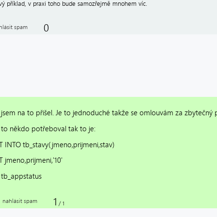
ový příklad, v praxi toho bude samozřejmě mnohem víc.
0
hlásit spam
 jsem na to přišel. Je to jednoduché takže se omlouvám za zbytečný př
to někdo potřeboval tak to je:
 INTO tb_stavy(jmeno,prijmeni,stav)
 jmeno,prijmeni,'10'
tb_appstatus
1
nahlásit spam
/
1