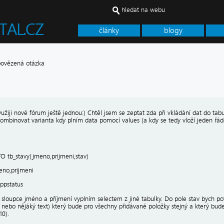
hledat na webu
články
blogy
ovězená otázka
yužiji nové fórum ještě jednou:) Chtěl jsem se zeptat zda při vkládání dat do ta
kombinovat varianta kdy plním data pomocí values (a kdy se tedy vloží jeden řád
O tb_stavy(jmeno,prijmeni,stav)
no,prijmeni
ppstatus
e sloupce jméno a příjmení vyplním selectem z jiné tabulky. Do pole stav bych p
lo nebo nějáký text) který bude pro všechny přidávané položky stejný a který b
10).