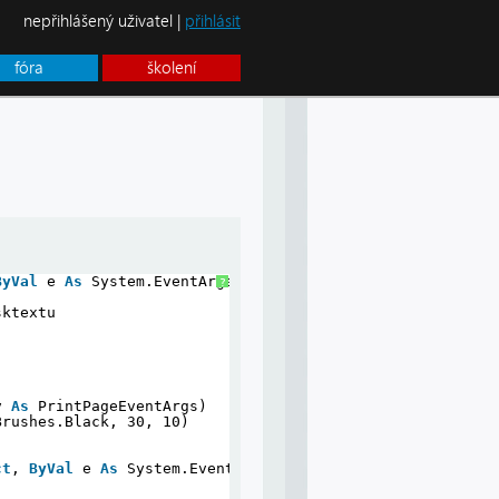
nepřihlášený uživatel |
přihlásit
fóra
školení
ByVal
e 
As
System.EventArgs) 
Handles
Button3.Click
?
sktextu
v 
As
PrintPageEventArgs)
Brushes.Black, 30, 10)
ct
, 
ByVal
e 
As
System.EventArgs) 
Handles
Button4.Click