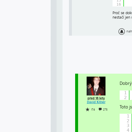
15
16
Proč se dok
nestačí jen
nah
Dobrý 
1
2
před 18 lety
David Kitner
Toto j
174
275
1
2
3
4