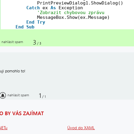
PrintPreviewDialog1.ShowDialog()
Catch
ex 
As
Exception
'Zobrazit chybovou zprávu
MessageBox.Show(ex.Message)
End
Try
End
Sub
3
nahlásit spam
/
3
uji pomohlo to!
1
nahlásit spam
/
1
 BY VÁS ZAJÍMAT
.NETu
Úvod do XAML