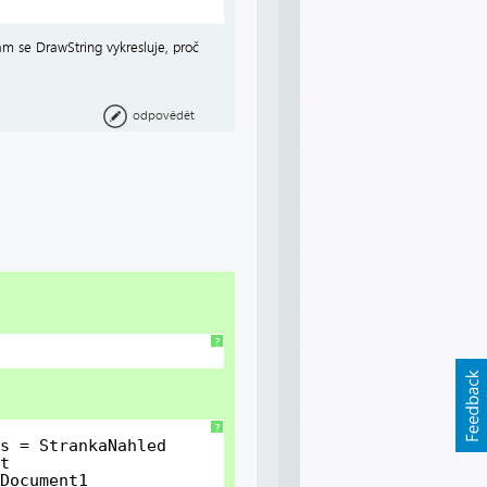
m se DrawString vykresluje, proč
odpovědět
?
?
s = StrankaNahled
t
Document1