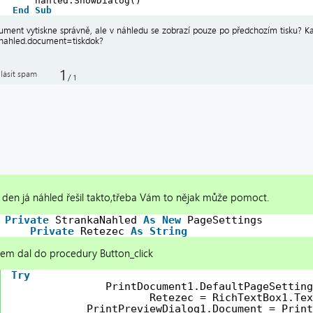
nahled.ShowDialog()
End
Sub
ument vytiskne správně, ale v náhledu se zobrazí pouze po předchozím tisku? Ka
 nahled.document=tiskdok?
1
lásit spam
/
1
den já náhled řešil takto,třeba Vám to nějak může pomoct.
Private
StrankaNahled 
As
New
PageSettings
Private
Retezec 
As
String
sem dal do procedury Button_click
Try
PrintDocument1.DefaultPageSetting
Retezec = RichTextBox1.Tex
PrintPreviewDialog1.Document = Print