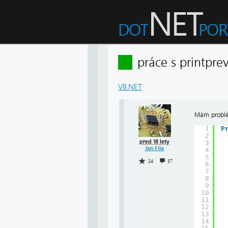
práce s printpr
VB.NET
Mám problé
1
P
2
před 18 lety
3
Jan Fíla
4
5
24
37
6
7
8
9
10
11
12
13
14