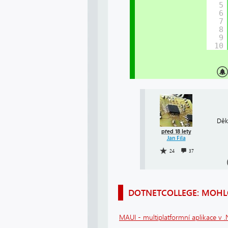
5
6
7
8
9
10
Děk
před 18 lety
Jan Fíla
24
37
DOTNETCOLLEGE: MOHLO
MAUI - multiplatformní aplikace v 