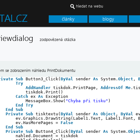
hledat na webu
články
blogy
eviewdialog
zodpovězená otázka
m se zobrazením náhledu PrintDokumentu
rivate
Sub
Button3_Click(
ByVal
sender 
As
System.
Object
, 
Try
AddHandler
tiskdok.PrintPage, 
AddressOf
Me
.ti
tiskdok.Print()
Catch
ex 
As
Exception
MessageBox.Show(
"Chyba při tisku"
)
End
Try
End
Sub
Private
Sub
tisktextu(
ByVal
sender 
As
Object
, 
ByVal
e
ev.Graphics.DrawString(Label1.Text, Label1.Font, 
ev.HasMorePages = 
False
End
Sub
Private
Sub
Button4_Click(
ByVal
sender 
As
System.
Obje
nahled.Document = tiskdok