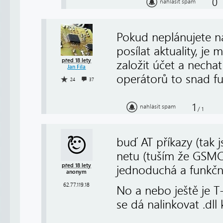
0
nahlásit spam
Pokud neplánujete na
posílat aktuality, je 
před 18 lety
založit účet a nechat
Jan Fíla
operátorů to snad f
24
37
1
nahlásit spam
/
1
buď AT příkazy (tak j
netu (tuším že GSMCo
před 18 lety
jednoduchá a funkčn
anonym
62.77.119.18
No a nebo ještě je T
se dá nalinkovat .dll