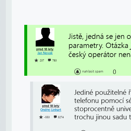
Jistě, jedná se jen
parametry. Otázka j
před 18 lety
český operátor nen
Jan Novák
237
783
0
nahlásit spam
Jediné použitelné
telefonu pomocí sé
před 18 lety
stoprocentně unive
Ondřej Linhart
trochu jinou sadu 
-553
3274