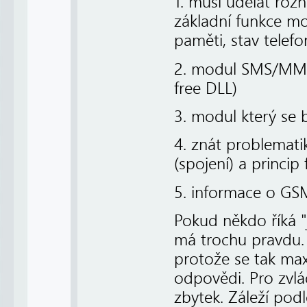
1. musí udělat roz
základní funkce mo
paměti, stav telefo
2. modul SMS/MMS 
free DLL)
3. modul který se 
4. znát problemat
(spojení) a princi
5. informace o GS
Pokud někdo říká "
má trochu pravdu.
protože se tak max
odpovědi. Pro zvlá
zbytek. Záleží pod