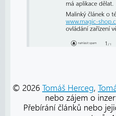
má aplikace dělat.
Malinký článek o 
www.magic-shop.c
ovládání zařízení vě
1
nahlásit spam
/
1
© 2026
Tomáš Herceg
,
Tomá
nebo zájem o inzert
Přebírání článků nebo jej