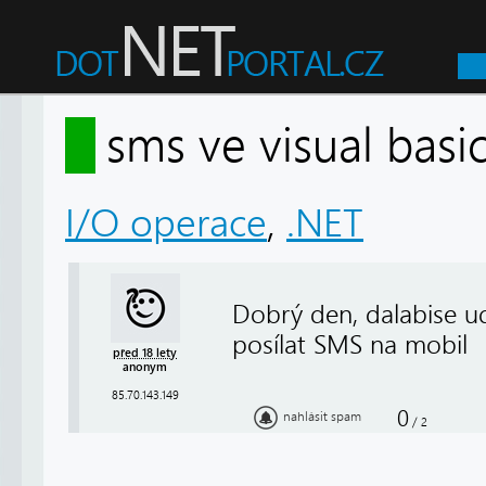
sms ve visual ba
I/O operace
,
.NET
Dobrý den, dalabise ud
posílat SMS na mobil
před 18 lety
anonym
85.70.143.149
0
nahlásit spam
/
2