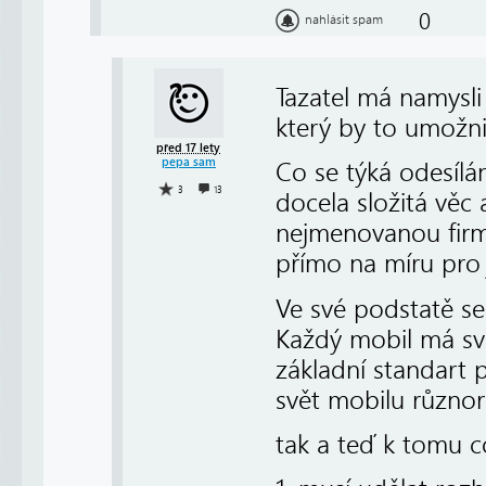
0
nahlásit spam
Tazatel má namysli
který by to umožni
před 17 lety
pepa sam
Co se týká odesílá
3
13
docela složitá věc 
nejmenovanou firmu
přímo na míru pro
Ve své podstatě se
Každý mobil má svo
základní standart 
svět mobilu různor
tak a teď k tomu c