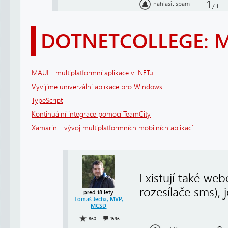
1
nahlásit spam
/
1
DOTNETCOLLEGE: 
MAUI - multiplatformní aplikace v .NETu
Vyvíjíme univerzální aplikace pro Windows
TypeScript
Kontinuální integrace pomocí TeamCity
Xamarin - vývoj multiplatformních mobilních aplikací
Existují také web
rozesílače sms),
před 18 lety
Tomáš Jecha, MVP,
MCSD
860
1596