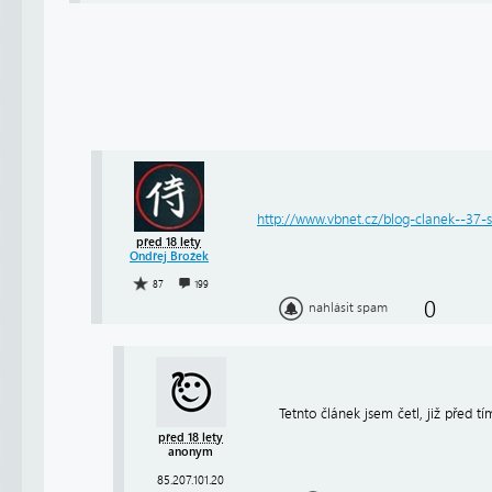
http://www.vbnet.cz/blog-clanek--37-st
před 18 lety
Ondřej Brožek
87
199
0
nahlásit spam
Tetnto článek jsem četl, již před t
před 18 lety
anonym
85.207.101.20