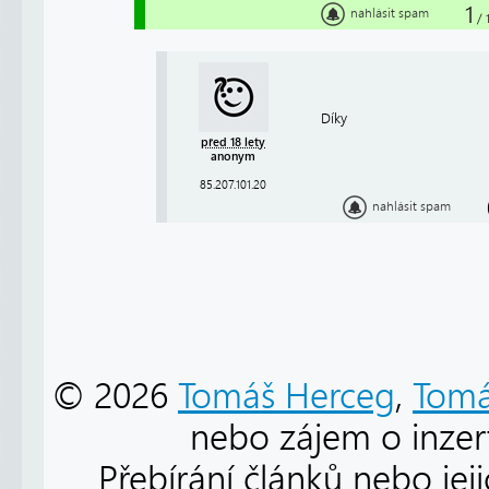
1
nahlásit spam
/
Díky
před 18 lety
anonym
85.207.101.20
nahlásit spam
© 2026
Tomáš Herceg
,
Tomá
nebo zájem o inzert
Přebírání článků nebo jej