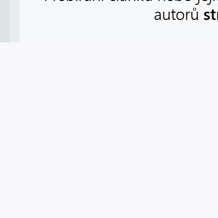
s
autorů