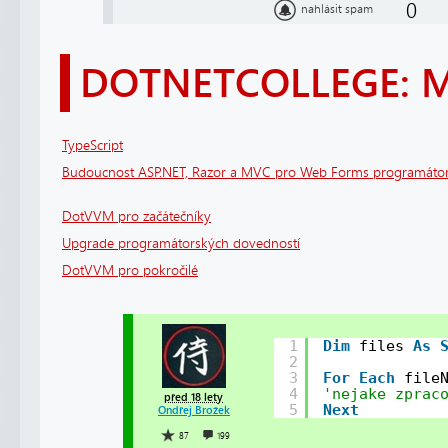
0
nahlásit spam
DOTNETCOLLEGE: 
TypeScript
Budoucnost ASP.NET, Razor a MVC pro Web Forms programáto
DotVVM pro začátečníky
Upgrade programátorských dovedností
DotVVM pro pokročilé
1
Dim
files 
As
2
3
For
Each
file
4
'nejake zprac
před 18 lety
5
Next
Ondřej Brožek
87
199