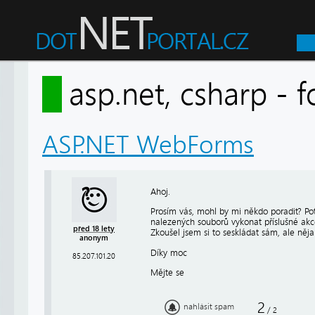
asp.net, csharp -
ASP.NET WebForms
Ahoj.
Prosím vás, mohl by mi někdo poradit? Po
nalezených souborů vykonat příslušné akce
před 18 lety
Zkoušel jsem si to seskládat sám, ale ně
anonym
Díky moc
85.207.101.20
Mějte se
2
nahlásit spam
/
2