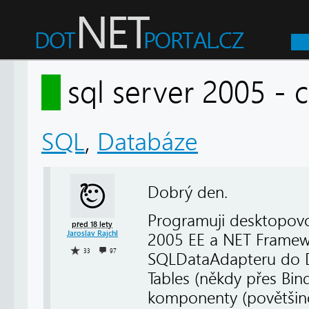
sql server 2005 - 
SQL
,
Databáze
Dobrý den.
Programuji desktopovo
před 18 lety
Jaroslav Rajchl
2005 EE a NET Framew
33
97
SQLDataAdapteru do Da
Tables (někdy přes Bi
komponenty (povětšino