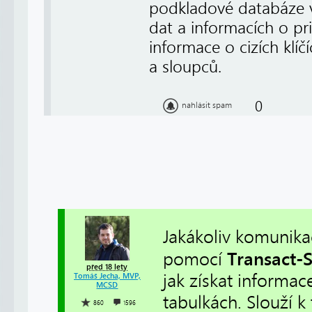
podkladové databáze v
dat a informacích o pri
informace o cizích klíč
a sloupců.
0
nahlásit spam
Jakákoliv komunik
Transact-
pomocí
před 18 lety
jak získat informa
Tomáš Jecha, MVP,
MCSD
tabulkách. Slouží 
860
1596