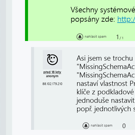
Všechny systémové
popsány zde:
http:
1
nahlásit spam
/
1
Asi jsem se trochu
"MissingSchemaAc
před 18 lety
"MissingSchemaAct
anonym
nastaví vlastnost 
88.102.179.210
klíče z podkladové
jednoduše nastavit
popř. jednotlivých 
0
nahlásit spam