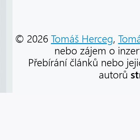
© 2026
Tomáš Herceg
,
Tomá
nebo zájem o inzert
Přebírání článků nebo jej
s
autorů