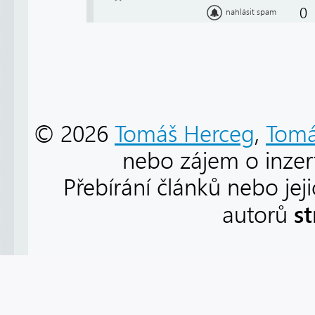
0
nahlásit spam
© 2026
Tomáš Herceg
,
Tomá
nebo zájem o inzert
Přebírání článků nebo jej
s
autorů