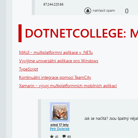
87.244.220.66
0
nahlásit spam
DOTNETCOLLEGE: 
MAUI - multiplatformní aplikace v .NETu
Vyvíjíme univerzální aplikace pro Windows
TypeScript
Kontinuální integrace pomocí TeamCity
Xamarin - vývoj multiplatformních mobilních aplikací
Jak se načítá? Jsou špatný něj
před 17 lety
Petr Doleček
40
169