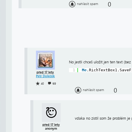
0
nahlásit spam
No jestli chceš uložit jen ten text (be
1
Me
.RichTextBox1.SaveF
před 17 lety
Petr Doleček
40
169
0
nahlásit spam
vďaka no zistil som že problém je 
před 17 lety
anonym