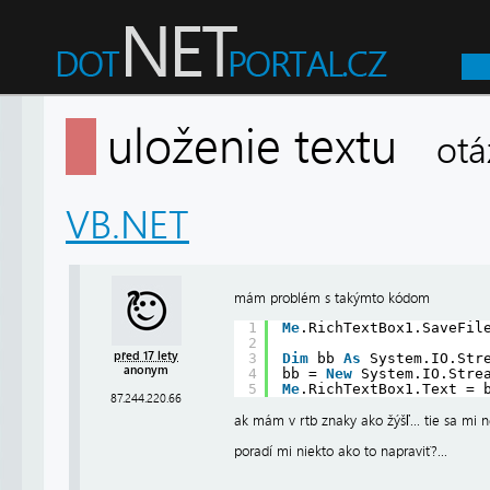
uloženie textu
otá
VB.NET
mám problém s takýmto kódom
1
Me
.RichTextBox1.SaveFil
2
před 17 lety
3
Dim
bb 
As
System.IO.Str
anonym
4
bb = 
New
System.IO.Stre
5
Me
.RichTextBox1.Text = 
87.244.220.66
ak mám v rtb znaky ako žýšľ... tie sa mi 
poradí mi niekto ako to napraviť?...