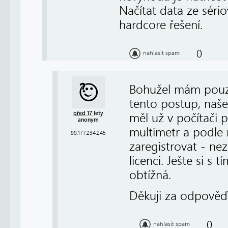
Načítat data ze séri
hardcore řešení.
0
nahlásit spam
Bohužel mám pouze 
tento postup, naš
před 17 lety
měl už v počítači 
anonym
multimetr a podle
90.177.234.245
zaregistrovat - ne
licenci. Ješte si s
obtížná.
Děkuji za odpověď
0
nahlásit spam