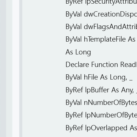
ByRef lpSecurityAttri
ByVal dwCreationDispo
ByVal dwFlagsAndAttri
ByVal hTemplateFile As
As Long
Declare Function ReadFi
ByVal hFile As Long, _
ByRef lpBuffer As Any, 
ByVal nNumberOfBytes
ByRef lpNumberOfByte
ByRef lpOverlapped A