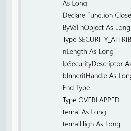
As Long
Declare Function CloseH
ByVal hObject As Long
Type SECURITY_ATTRI
nLength As Long
lpSecurityDescriptor A
bInheritHandle As Lon
End Type
Type OVERLAPPED
ternal As Long
ternalHigh As Long