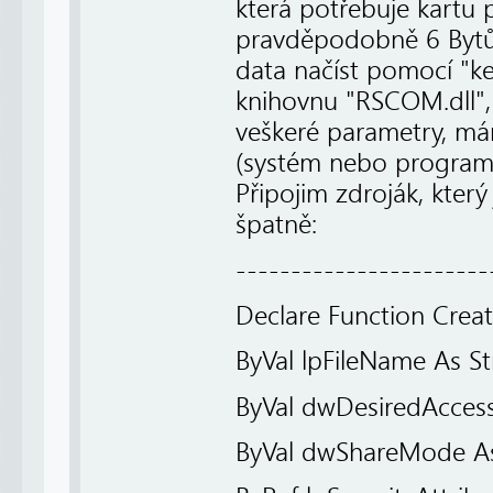
která potřebuje kartu 
pravděpodobně 6 Bytů 
data načíst pomocí "ker
knihovnu "RSCOM.dll", 
veškeré parametry, má
(systém nebo program n
Připojim zdroják, který
špatně:
-----------------------
Declare Function CreateF
ByVal lpFileName As Str
ByVal dwDesiredAccess
ByVal dwShareMode As