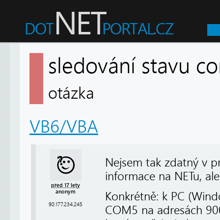
sledování stavu c
otázka
VB6/VBA
Nejsem tak zdatný v pr
informace na NETu, al
před 17 lety
anonym
Konkrétně: k PC (Win
90.177.234.245
COM5 na adresách 900