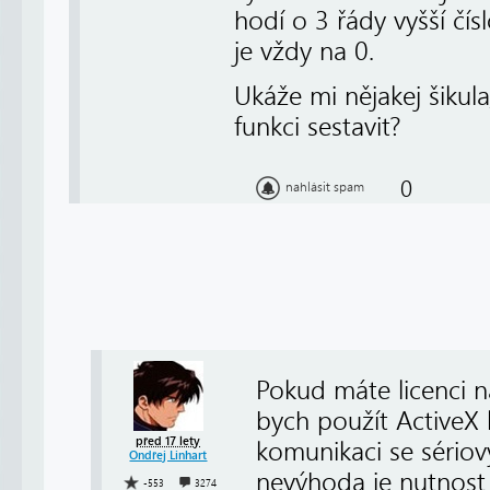
hodí o 3 řády vyšší čí
je vždy na 0.
Ukáže mi nějakej šikula
funkci sestavit?
0
nahlásit spam
Pokud máte licenci n
bych použít Activ
před 17 lety
komunikaci se sériov
Ondřej Linhart
nevýhoda je nutnost 
-553
3274