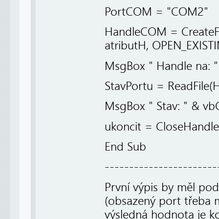
PortCOM = "COM2"
HandleCOM = CreateFi
atributH, OPEN_EXIST
MsgBox " Handle na:
StavPortu = ReadFile(H
MsgBox " Stav: " & vb
ukoncit = CloseHand
End Sub
-----------------------
První výpis by měl po
(obsazený port třeba m
výsledná hodnota je k