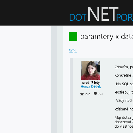
paramtery x da
SQL
Zdravím, p
Konkrétně 
před 17 lety
-Na SQL se
Honza Dědek
-Potřebuji 
222
793
-Vždy načt
-získané h
Můj dotaz 
dosazovat d
do vlastnos