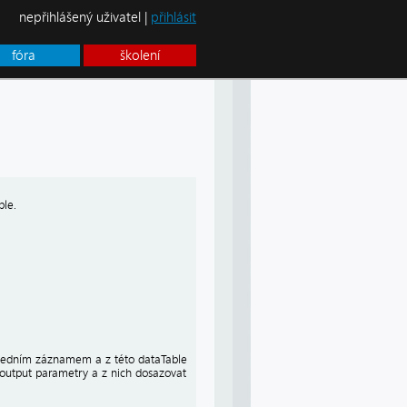
nepřihlášený uživatel |
přihlásit
fóra
školení
ble.
) jedním záznamem a z této dataTable
t output parametry a z nich dosazovat