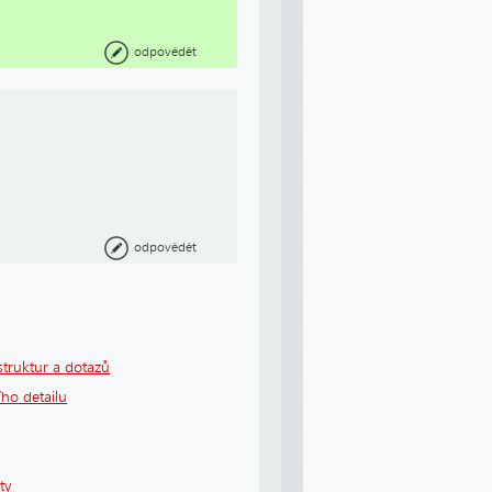
odpovědět
odpovědět
struktur a dotazů
ho detailu
ty