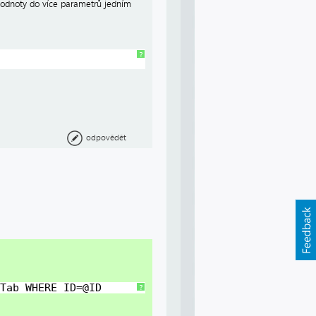
 hodnoty do více parametrů jedním
?
odpovědět
Tab WHERE ID=@ID
?