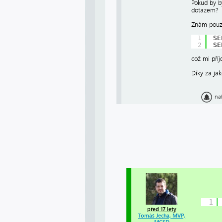
Pokud by b
dotazem?
Znám pouz
1
SE
2
SE
což mi pří
Díky za jak
na
1
před 17 lety
Tomáš Jecha, MVP,