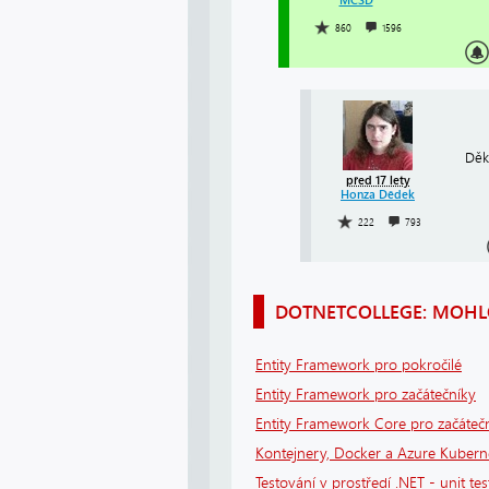
MCSD
860
1596
Děk
před 17 lety
Honza Dědek
222
793
DOTNETCOLLEGE: MOHLO
Entity Framework pro pokročilé
Entity Framework pro začátečníky
Entity Framework Core pro začáteč
Kontejnery, Docker a Azure Kuberne
Testování v prostředí .NET - unit tes