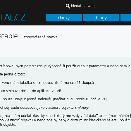
hledat na webu
články
blogy
tatable
zodpovězená otázka
otřeboval bych poradit zda je výhodnější použít output parametry a nebo dataTa
se jedná o toto:
rveru mám tabulku se smlouvou která má cca 15 sloupců.
tuto smlouvu dostat do aplikace ve VB.
u pouze údaje o jedné smlouvě. (načítat budu podle ID což je PK)
odnoty budu dosazovat jako vlastnosti objektu
smlouvy
je, zda mám udělat klasický select který mě vždy vrátí dataTable s (maximálně
o vlastností objektu a nebo zda by nebylo čistší místo klasického selectu použí
tí objektu.