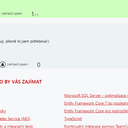
1
nahlásit spam
/
1
uji, přesně to jsem potřeboval:)
0
nahlásit spam
 BY VÁS ZAJÍMAT
Microsoft SQL Server - optimalizace 
Entity Framework Core 7 do poslední
níky
Entity Framework Core pro pokročilé
tes Service (AKS)
TypeScript
ty a integrační testy
Kontinuální integrace pomocí TeamCi