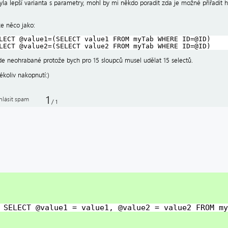
yla lepší varianta s parametry, mohl by mi někdo poradit zda je možné přiřadit
e něco jako:
LECT @value1=(SELECT value1 FROM myTab WHERE ID=@ID)
LECT @value2=(SELECT value2 FROM myTab WHERE ID=@ID)
jde neohrabané protože bych pro 15 sloupců musel udělat 15 selectů.
ékoliv nakopnutí:)
1
hlásit spam
/
1
SELECT @value1 = value1, @value2 = value2 FROM my