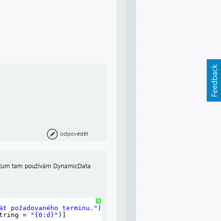
odpovědět
datum tam používám DynamicData
?
át požadovaného terminu."
)]
tring = 
"{0:d}"
)]