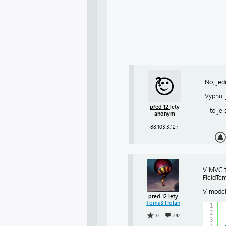
No, jed
Vypnul 
před 12 lety
--to je
anonym
88.103.3.127
V MVC t
FieldTem
V model
před 12 lety
Tomáš Holan
1
2
0
292
3