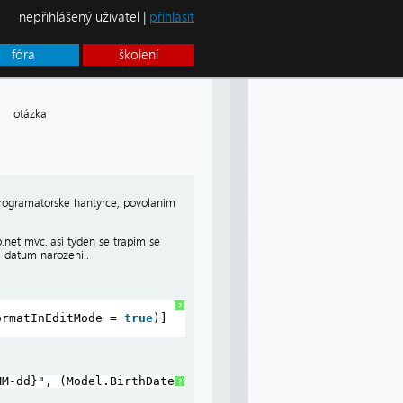
nepřihlášený uživatel |
přihlásit
fóra
školení
me
otázka
rogramatorske hantyrce, povolanim
p.net mvc..asi tyden se trapim se
i datum narozeni..
?
ormatInEditMode = 
true
)]        
MM-dd}", (Model.BirthDate.HasValue) ? Model.BirthDate.Va
?