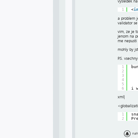
vysledek na
1
<
i
a problem j
validator s
vim, ze je t
jenom na pr
me nepusti 
mohly by js
P.S. vsechn
1
bu
2
3
4
5
6
i 
xml|
<globalizat
1
sn
2
Pr
nah