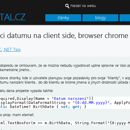
hledat na webu
články
blogy
aci datumu na client side, browser chro
C
,
.NET Tips
 dopredu se omlouvam, ze se mozna nebudu vyjadrovat uplne spravne ve Vasi p
iametralne jineho...
bove stranky, kde si uzivatele planujou svoje pozadavky pro svoje "klienty", v as
umu narozeni klienta.. do db klientu se krome jmena a jinych drobnosti uklada 
lu dana propetie vypada takhle:
equired,Display(Name = 
"Datum narození"
)]
isplayFormat(DataFormatString = 
"{0:dd.MM.yyyy}"
, ApplyF
blic
DateTime? BirthDate { 
set
; 
get
; }
to prop. mam elemet:
tml.TextBoxFor(m => m.BirthDate, String.Format("{0:yyyy-