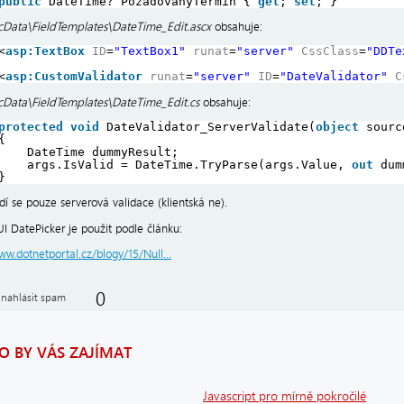
public
DateTime? PozadovanyTermin { 
get
; 
set
; }
Data\FieldTemplates\DateTime_Edit.ascx
obsahuje:
<
asp:TextBox
ID
=
"TextBox1"
runat
=
"server"
CssClass
=
"DDTe
<
asp:CustomValidator
runat
=
"server"
ID
=
"DateValidator"
C
Data\FieldTemplates\DateTime_Edit.cs
obsahuje:
protected
void
DateValidator_ServerValidate(
object
sourc
{
DateTime dummyResult;
args.IsValid = DateTime.TryParse(args.Value, 
out
dum
}
ádí se pouze serverová validace (klientská ne).
I DatePicker je použit podle článku:
ww.dotnetportal.cz/blogy/15/Null...
0
nahlásit spam
 BY VÁS ZAJÍMAT
Javascript pro mírně pokročilé