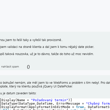
nou jsem to řešil taky a vyřešil tak provizorně..
jsem validaci na straně klienta a dal jsem k tomu nějaký date picker..
 spíš taková nouzovka, už je to dávno, takže do toho už moc nevidím.
0
nahlásit spam
o bohužel nemám, ale měl jsem to ve WebForms a problém s tím nebyl. Pro 
plate, který na klientu používá jQuery UI DatePicker.
u je datum zaveden takto:
[Display(Name = 
"Požadovaný termin"
)]
[DataType(DataType.DateTime, ErrorMessage = 
"Chybný form
[DisplayFormat(ApplyFormatInEditMode = 
true
, DataFormatS