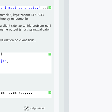
zení must be a date."
data-val-required
=
"Pole Datum naro
?
poradku", kdyz zadam 13.6.1933
ktere by mi pomohlo..
 na client side, ze tenhle problem neni
rne output je furt stejny..validator
lidation on client side"...
e(
?
.js"
,
tim nevim rady...
?
odpovědět