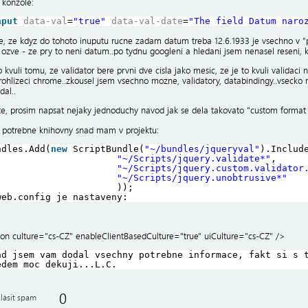
 konzole:
nput
data-val
=
"true"
data-val-date
=
"The field Datum naro
e, ze kdyz do tohoto inuputu rucne zadam datum treba 12.6.1933 je vsechno v "
e ozve - ze pry to neni datum..po tydnu googleni a hledani jsem nenasel reseni, 
o kvuli tomu, ze validator bere prvni dve cisla jako mesic, ze je to kvuli validaci
ohlizeci chrome..zkousel jsem vsechno mozne, validatory, databindingy..vsecko ma
dal..
te, prosim napsat nejaky jednoduchy navod jak se dela takovato "custom format va
y potrebne knihovny snad mam v projektu:
ndles.Add(
new
ScriptBundle(
"~/bundles/jqueryval"
).Includ
"~/Scripts/jquery.validate*"
,
"~/Scripts/jquery.custom.validator
"~/Scripts/jquery.unobtrusive*"
));
web.config je nastaveny:
ion culture="cs-CZ" enableClientBasedCulture="true" uiCulture="cs-CZ" />
ad jsem vam dodal vsechny potrebne informace, fakt si s 
edem moc dekuji...L.C.
0
lásit spam