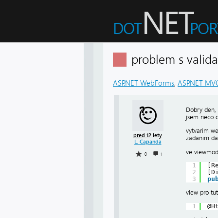
problem s valid
ASP.NET WebForms
,
ASP.NET MV
Dobry den,
jsem neco d
vytvarim we
před 12 lety
zadanim dat
L. Capanda
ve viewmode
0
1
1
[R
2
[D
3
pu
view pro tu
1
@H