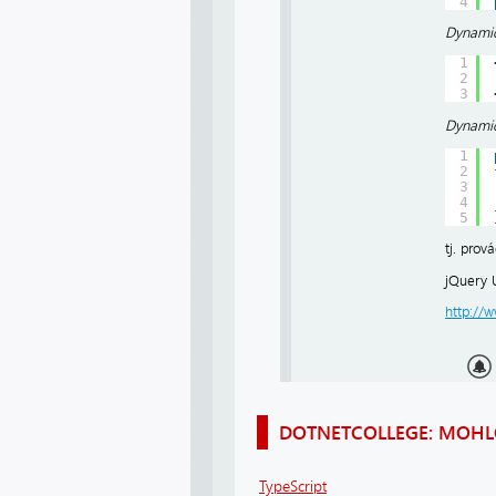
4
Dynamic
1
2
3
Dynamic
1
2
3
4
5
tj. prov
jQuery U
http://w
DOTNETCOLLEGE: MOHLO
TypeScript