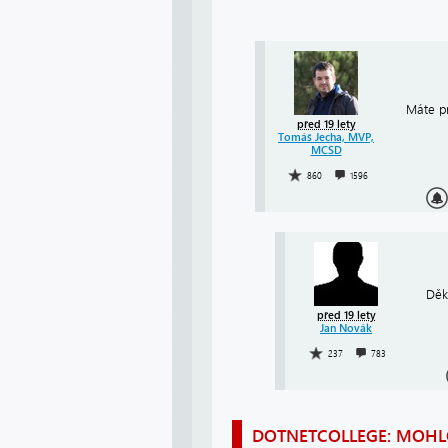
Máte p
před 19 lety
Tomáš Jecha, MVP,
MCSD
860
1596
Děk
před 19 lety
Jan Novák
237
783
DOTNETCOLLEGE: MOHLO