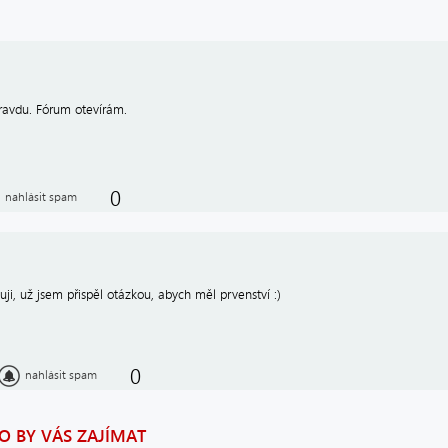
ravdu. Fórum otevírám.
0
nahlásit spam
uji, už jsem přispěl otázkou, abych měl prvenství :)
0
nahlásit spam
 BY VÁS ZAJÍMAT