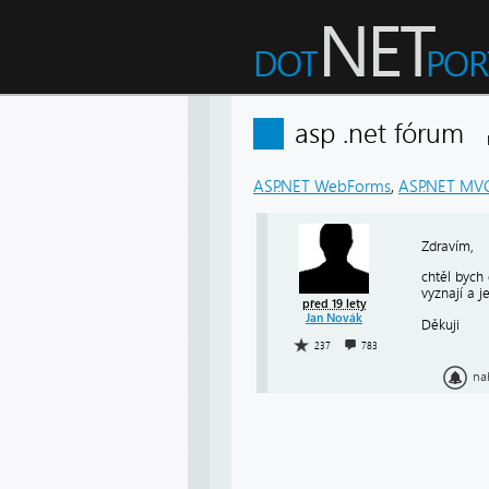
asp .net fórum
ASP.NET WebForms
,
ASP.NET MV
Zdravím,
chtěl bych 
vyznají a 
před 19 lety
Jan Novák
Děkuji
237
783
na