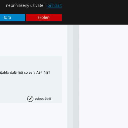
nepřihlášený uživatel |
přihlásit
fóra
školení
áhlo další lidi co se v ASP. NET
odpovědět