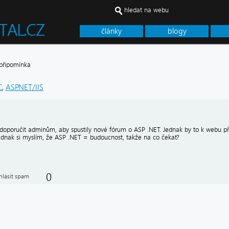
hledat na webu
články
blogy
připomínka
C
,
ASP.NET/IIS
doporučit adminům, aby spustily nové fórum o ASP .NET. Jednak by to k webu přit
jednak si myslím, že ASP .NET = budoucnost, takže na co čekat?
0
hlásit spam