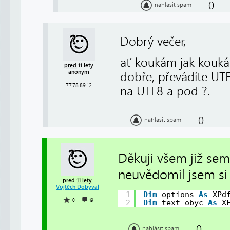
0
nahlásit spam
Dobrý večer,
ať koukám jak koukám 
před 11 lety
anonym
dobře, převádíte UT
77.78.89.12
na UTF8 a pod ?.
0
nahlásit spam
Děkuji všem již sem
neuvědomil jsem si
před 11 lety
Vojtěch Dobýval
1
Dim
options 
As
XPd
0
19
2
Dim
text_obyc 
As
X
0
nahlásit spam