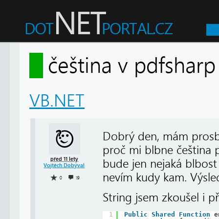
čeština v pdfsha
VB.NET
Dobrý den, mám prosbu
proč mi blbne čeština 
před 11 lety
bude jen nejaká blbos
Vojtěch Dobýval
nevím kudy kam. Výsledk
0
19
String jsem zkoušel i 
1
Public
Shared
Function
e