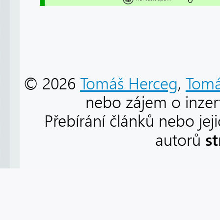
© 2026
Tomáš Herceg
,
Tomá
nebo zájem o inzert
Přebírání článků nebo jej
s
autorů