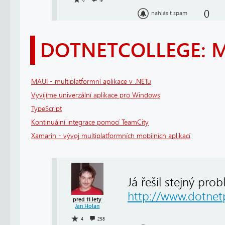
0
nahlásit spam
DOTNETCOLLEGE: 
MAUI - multiplatformní aplikace v .NETu
Vyvíjíme univerzální aplikace pro Windows
TypeScript
Kontinuální integrace pomocí TeamCity
Xamarin - vývoj multiplatformních mobilních aplikací
Já řešil stejný pro
http://www.dotnetp
před 11 lety
Jan Holan
4
258