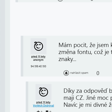
Mám pocit, že jsem 
změna fontu, což je 
před 11 lety
znaky...
anonym
94.199.40.193
0
nahlásit spam
Díky za odpověď bo
maji CZ. Jiné moc p
před 11 lety
Navíc je mi divné že
Vojtěch Dobýval
0
19