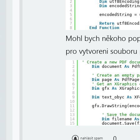
2
Dim
utf8Encoding
3
Dim
encodedStrin
4
5
encodedString = 
6
7
Return
utf8Encod
8
End
Function
Mohl bych někoho popr
pro vytvoreni souboru
1
' Create a new PDF docu
2
Dim
document 
As
Pdf
3
4
' Create an empty p
5
Dim
page 
As
PdfPage
6
' Get an XGraphics 
7
Dim
gfx 
As
XGraphic
8
9
Dim
text_obyc 
As
XF
10
11
gfx.DrawString(enco
12
13
' Save the docu
14
Dim
filename 
As
15
document.Save(f
0
nahlásit spam