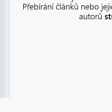
Přebírání článků nebo jej
s
autorů