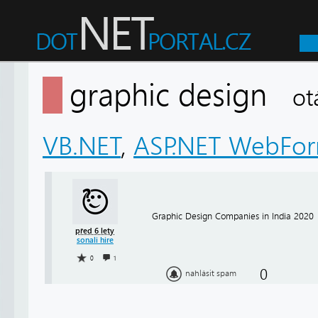
graphic design
ot
VB.NET
,
ASP.NET WebFo
Graphic Design Companies in India 2020
před 6 lety
sonali hire
0
1
0
nahlásit spam