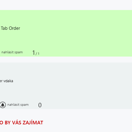
 Tab Order
1
nahlásit spam
/
1
er vdaka
0
nahlásit spam
 BY VÁS ZAJÍMAT