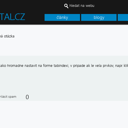
hledat na webu
články
blogy
á otázka
jako hromadne nastavit na forme tabindexi, v pripade ak le vela prvkov, napr. kl
0
hlásit spam