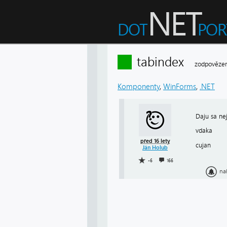
tabindex
zodpovězen
Komponenty
,
WinForms
,
.NET
Daju sa ne
vdaka
před 16 lety
cujan
Ján Holub
-6
166
na