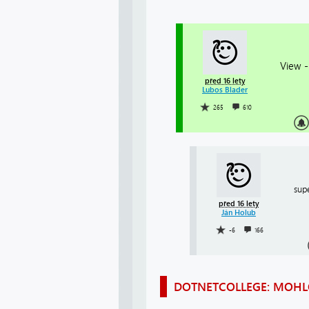
View -
před 16 lety
Lubos Blader
265
610
sup
před 16 lety
Ján Holub
-6
166
DOTNETCOLLEGE: MOHLO