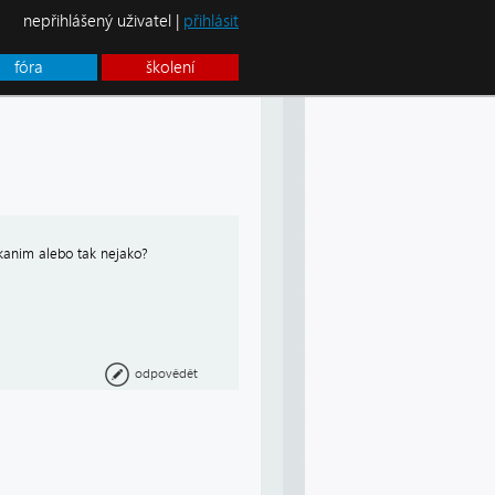
nepřihlášený uživatel |
přihlásit
fóra
školení
ikanim alebo tak nejako?
odpovědět