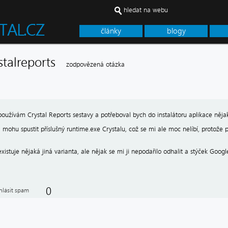
hledat na webu
články
blogy
ystalreports
zodpovězená otázka
používám Crystal Reports sestavy a potřeboval bych do instalátoru aplikace něja
ci mohu spustit příslušný runtime.exe Crystalu, což se mi ale moc nelíbí, protože 
existuje nějaká jiná varianta, ale nějak se mi ji nepodařilo odhalit a stýček Goog
0
hlásit spam