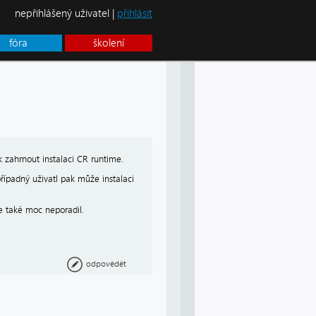
nepřihlášený uživatel |
přihlásit
fóra
školení
k zahrnout instalaci CR runtime.
případný uživatl pak může instalaci
le také moc neporadil.
odpovědět