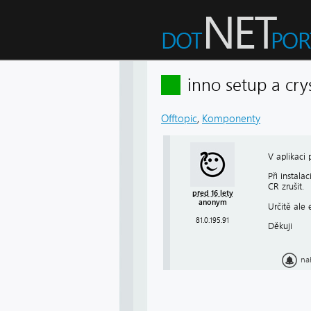
inno setup a cr
Offtopic
,
Komponenty
V aplikaci 
Při instala
CR zrušit.
před 16 lety
anonym
Určitě ale 
81.0.195.91
Děkuji
na