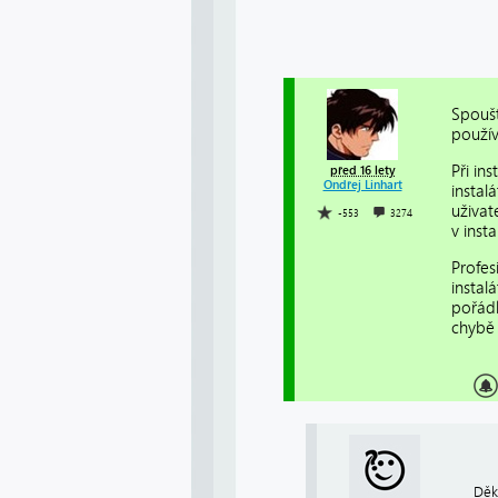
Spoušt
použív
Při in
před 16 lety
Ondřej Linhart
instal
uživat
-553
3274
v insta
Profes
instal
pořádk
chybě 
Děk