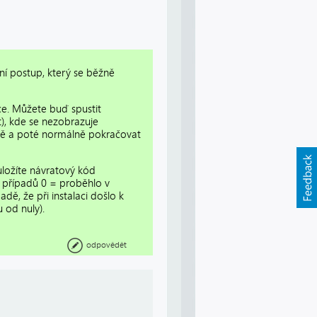
tní postup, který se běžně
ace. Můžete buď spustit
t), kde se nezobrazuje
ktně a poté normálně pokračovat
 uložíte návratový kód
ě případů 0 = proběhlo v
dě, že při instalaci došlo k
 od nuly).
odpovědět