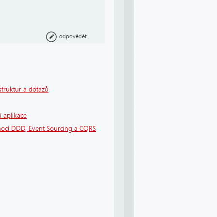
odpovědět
struktur a dotazů
í aplikace
ocí DDD, Event Sourcing a CQRS