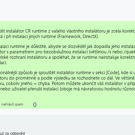
ět instalátor CR runtime z vašeho vlastního instalátoru je zcela korek
á i při instalaci jiných runtime (Framework, DirectX).
stalaci runtime je důležité, abyste se dozvěděl jak dopadla jeho instal
átor s parametrem pro bezobslužnou instalaci (většinou /s nebo /quie
elské rozhraní instalátoru a spoléhat, že se runtime nainstaluje kore
laci.
ionálnější způsob je spouštět instalátor runtime v sekci [Code], kde si
átoru do proměnné a podle výsledku se rozhodnete co dál. Ve většin
u, cokoliv jiného = chyba. Potom můžete ukončit váš instalátor v přípa
nebo uživatel přerušil instalaci (oboje má návratovou hodnotu různou
0
nahlásit spam
uji za odpověď