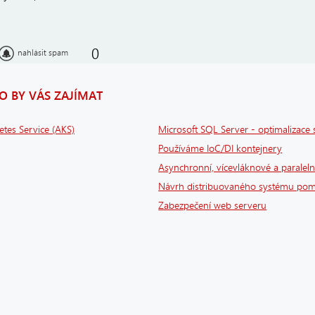
0
nahlásit spam
 BY VÁS ZAJÍMAT
tes Service (AKS)
Microsoft SQL Server - optimalizace 
Používáme IoC/DI kontejnery
Asynchronní, vícevláknové a paraleln
Návrh distribuovaného systému pom
Zabezpečení web serveru