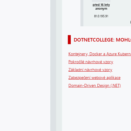
před 16 lety
anonym
81.0.195.91
DOTNETCOLLEGE: MOHLO
Kontejnery, Docker a Azure Kuberne
Pokročilé návrhové vzory
Základní návrhové vzory
Zabezpečení webové aplikace
Domain-Driven Design (.NET)