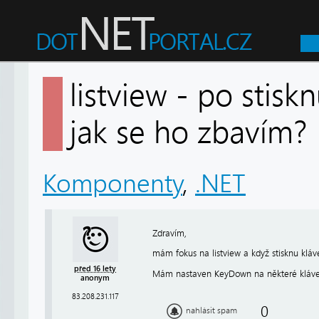
listview - po stisk
jak se ho zbavím
Komponenty
,
.NET
Zdravím,
mám fokus na listview a když stisknu kláv
před 16 lety
Mám nastaven KeyDown na některé klávesy
anonym
83.208.231.117
0
nahlásit spam