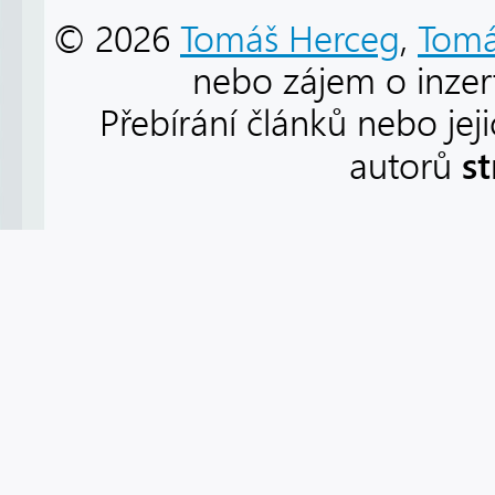
© 2026
Tomáš Herceg
,
Tomá
nebo zájem o inzert
Přebírání článků nebo jej
s
autorů