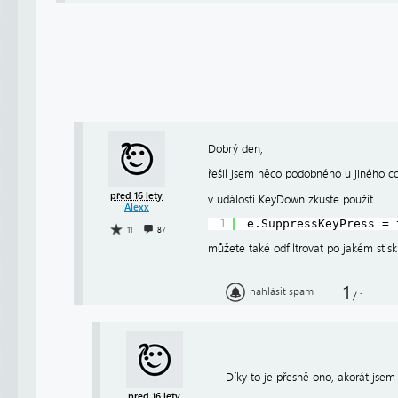
Dobrý den,
řešil jsem něco podobného u jiného co
před 16 lety
v události KeyDown zkuste použít
Alexx
1
e.SuppressKeyPress = 
11
87
můžete také odfiltrovat po jakém stiskn
1
nahlásit spam
/
1
Díky to je přesně ono, akorát jsem 
před 16 lety