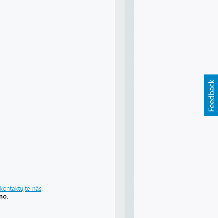
kontaktujte nás
.
áno
.