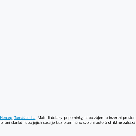
Herceg
,
Tomáš Jecha
. Máte-li dotazy, připomínky, nebo zájem o inzertní prostor,
striktně zakáz
ebírání článků nebo jejich částí je bez písemného svolení autorů