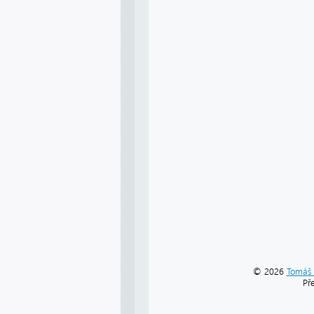
© 2026
Tomáš 
Př