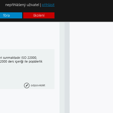
nepřihlášený uživatel |
přihlásit
fóra
školení
ri sunmaktadır. ISO 22000,
000 ders içeriği ile popülerlik
odpovědět