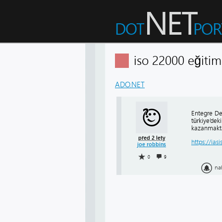
iso 22000 eğit
ADO.NET
Entegre De
türkiye’dek
kazanmakta
před 2 lety
https://ias
joe robbins
0
9
na