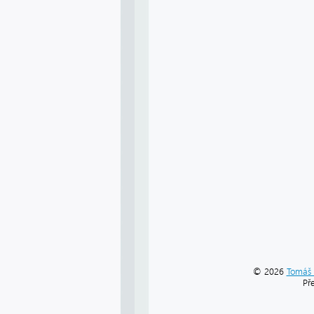
© 2026
Tomáš 
Př