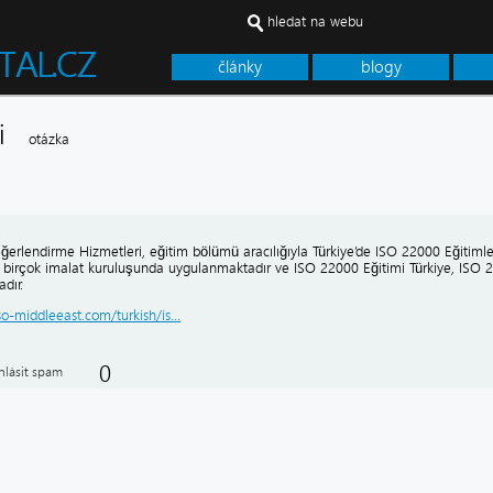
hledat na webu
články
blogy
imi
otázka
ğerlendirme Hizmetleri, eğitim bölümü aracılığıyla Türkiye’de ISO 22000 Eğitimle
i birçok imalat kuruluşunda uygulanmaktadır ve ISO 22000 Eğitimi Türkiye, ISO 22
dır.
iso-middleeast.com/turkish/is...
0
hlásit spam