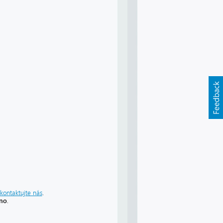
kontaktujte nás
.
áno
.