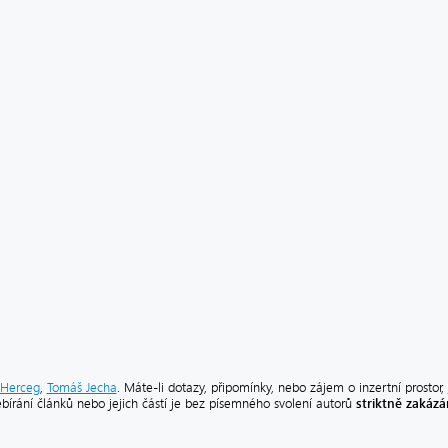
Herceg
,
Tomáš Jecha
. Máte-li dotazy, připomínky, nebo zájem o inzertní prostor,
striktně zakáz
ebírání článků nebo jejich částí je bez písemného svolení autorů