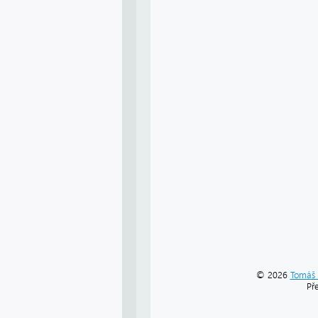
© 2026
Tomáš 
Př