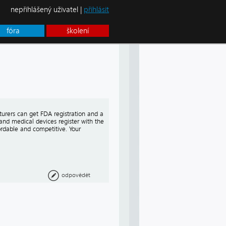
nepřihlášený uživatel |
přihlásit
fóra
školení
turers can get FDA registration and a
 and medical devices register with the
ordable and competitive. Your
odpovědět