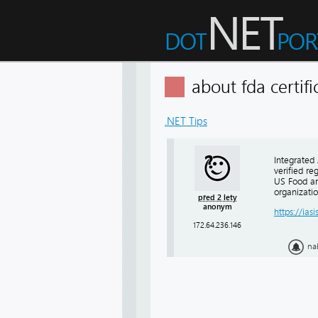
about fda certi
.NET Tips
Integrated 
verified re
US Food and
organizati
před 2 lety
anonym
https://iasi
172.64.236.146
na