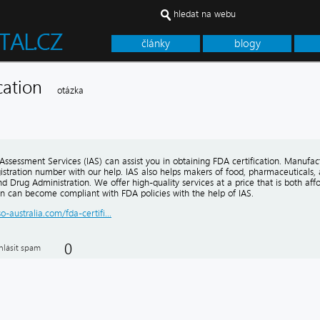
hledat na webu
články
blogy
fication
otázka
Assessment Services (IAS) can assist you in obtaining FDA certification. Manufac
gistration number with our help. IAS also helps makers of food, pharmaceuticals,
 Drug Administration. We offer high-quality services at a price that is both aff
on can become compliant with FDA policies with the help of IAS.
so-australia.com/fda-certifi...
0
hlásit spam