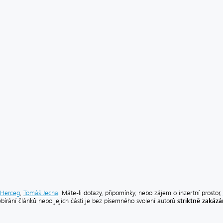
Herceg
,
Tomáš Jecha
. Máte-li dotazy, připomínky, nebo zájem o inzertní prostor,
striktně zakáz
ebírání článků nebo jejich částí je bez písemného svolení autorů