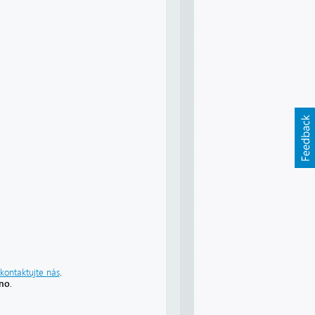
kontaktujte nás
.
áno
.