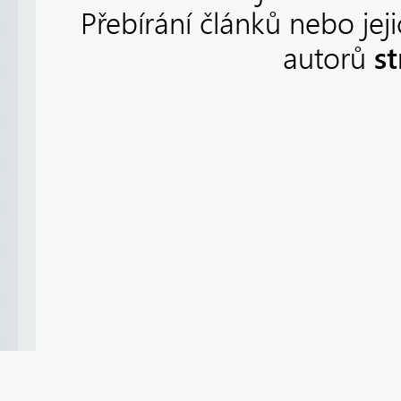
Přebírání článků nebo jej
s
autorů