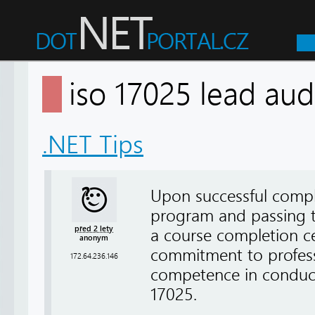
iso 17025 lead au
.NET Tips
Upon successful compl
program and passing th
před 2 lety
a course completion ce
anonym
commitment to profess
172.64.236.146
competence in conduct
17025.