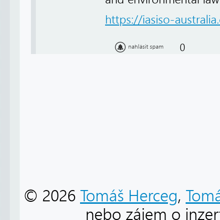
https://iasiso-australi
0
nahlásit spam
© 2026
Tomáš Herceg
,
Tomá
nebo zájem o inzert