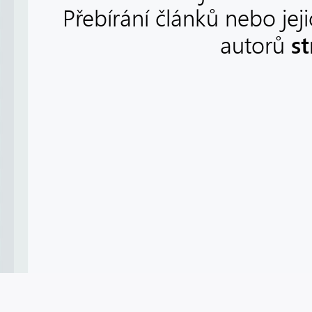
Přebírání článků nebo jej
s
autorů