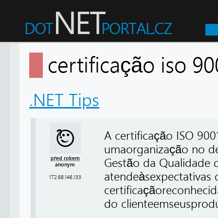
certificação iso 9
.NET Tips
A certificação ISO 900
umaorganização no de
před rokem
Gestão da Qualidade q
anonym
atendeàsexpectativas d
172.68.146.133
certificaçãoreconhec
do clienteemseusprodut