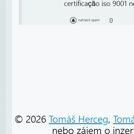
certificação iso 9001 n
0
nahlásit spam
© 2026
Tomáš Herceg
,
Tomá
nebo zájem o inzert