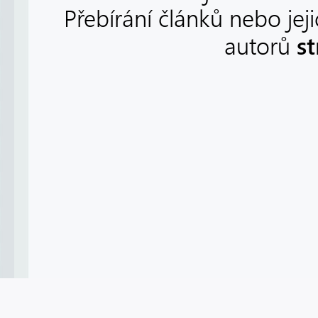
Přebírání článků nebo jej
s
autorů