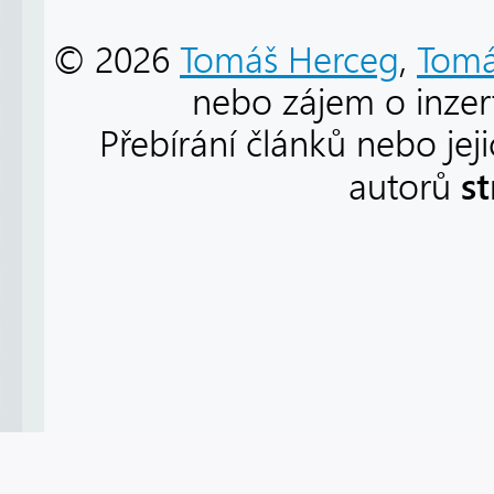
© 2026
Tomáš Herceg
,
Tomá
nebo zájem o inzert
Přebírání článků nebo jej
s
autorů