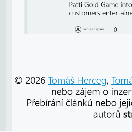
Patti Gold Game into 
customers entertaine
0
nahlásit spam
© 2026
Tomáš Herceg
,
Tomá
nebo zájem o inzert
Přebírání článků nebo jej
s
autorů