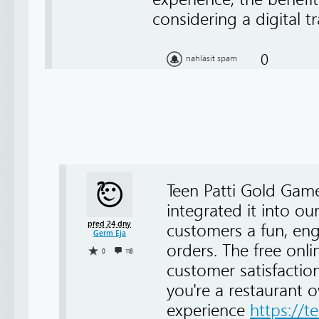
considering a digital
0
nahlásit spam
Teen Patti Gold Gam
integrated it into our
před 24 dny
customers a fun, eng
Germ Eja
orders. The free onl
0
118
customer satisfaction
you're a restaurant
experience
https://t