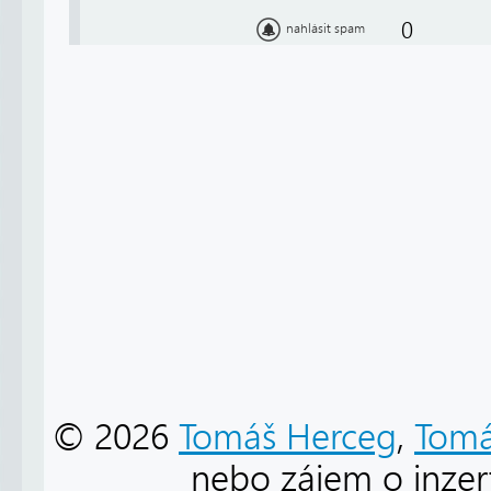
0
nahlásit spam
© 2026
Tomáš Herceg
,
Tomá
nebo zájem o inzert