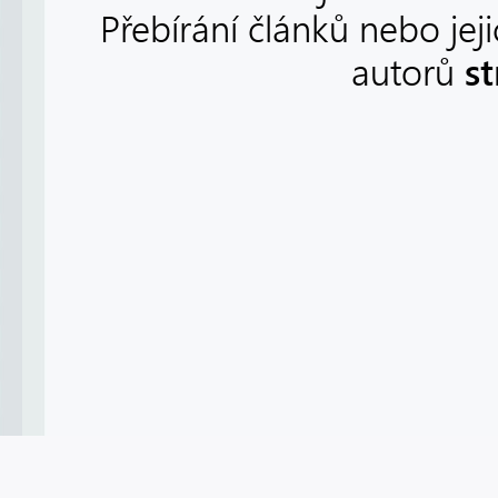
Přebírání článků nebo jej
s
autorů