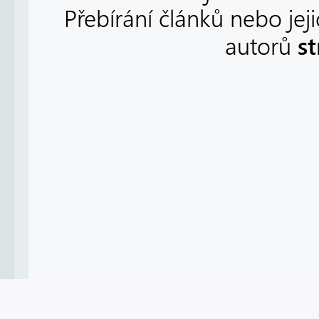
Přebírání článků nebo jej
s
autorů