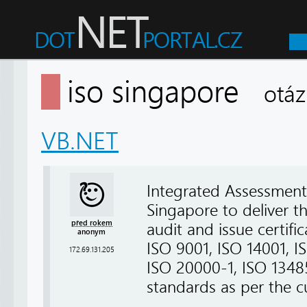
iso singapore
otáz
VB.NET
Integrated Assessment 
Singapore to deliver th
před rokem
audit and issue certifi
anonym
ISO 9001, ISO 14001, I
172.69.131.205
ISO 20000-1, ISO 13485
standards as per the c