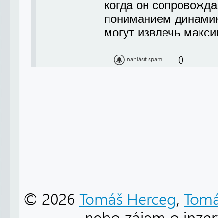
когда он сопровожда
пониманием динамики
могут извлечь макси
0
nahlásit spam
© 2026
Tomáš Herceg
,
Tomá
nebo zájem o inzert