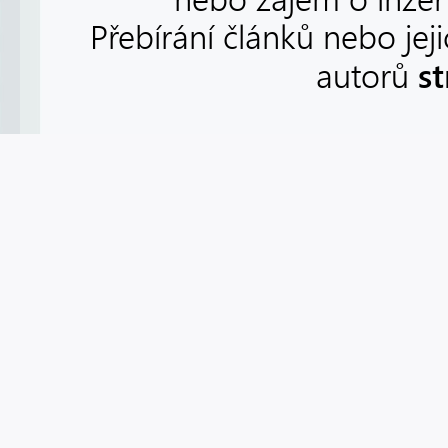
Přebírání článků nebo jej
s
autorů