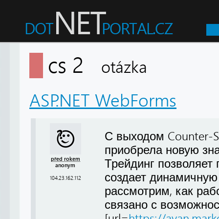
cs 2
otázka
ASP.NET WebForms
С выходом Counter-St
приобрела новую зна
před rokem
Трейдинг позволяет 
anonym
создает динамичную 
104.23.162.112
рассмотрим, как рабо
связано с возможнос
[url=
https://avan.mark