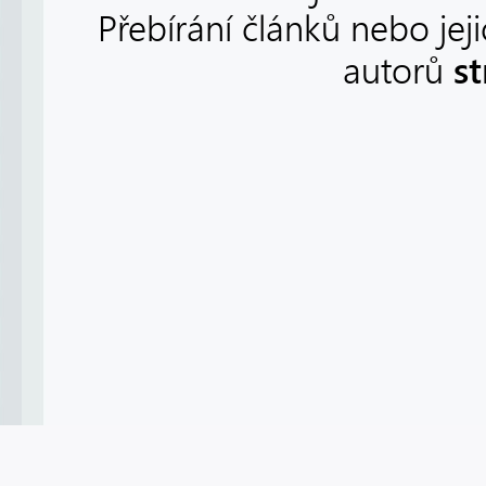
Přebírání článků nebo jej
s
autorů