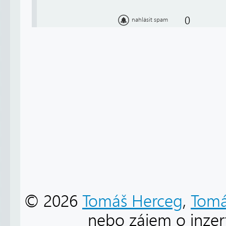
0
nahlásit spam
© 2026
Tomáš Herceg
,
Tomá
nebo zájem o inzert