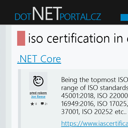
iso certification 
.NET Core
Being the topmost ISO 
range of ISO standards
před rokem
45001:2018, ISO 22000:
Joe Reese
16949:2016, ISO 17025
0
21
37001, ISO 20252 etc..
https://www.iascertifica