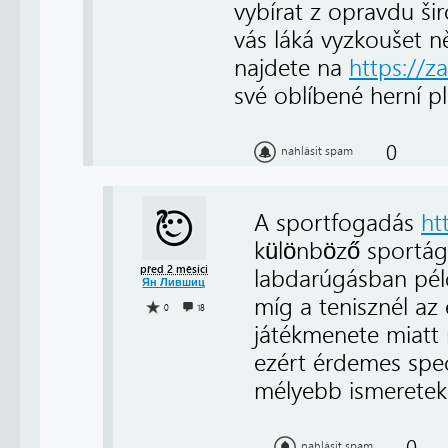
vybírat z opravdu ši
vás láká vyzkoušet 
najdete na
https://z
své oblíbené herní p
0
nahlásit spam
A sportfogadás
ht
különböző sportága
před 2 měsíci
labdarúgásban péld
Ян Лившиц
míg a tenisznél az
0
18
játékmenete miatt
ezért érdemes spec
mélyebb ismeretek
0
nahlásit spam