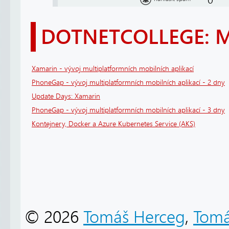
DOTNETCOLLEGE: 
Xamarin - vývoj multiplatformních mobilních aplikací
PhoneGap - vývoj multiplatformních mobilních aplikací - 2 dny
Update Days: Xamarin
PhoneGap - vývoj multiplatformních mobilních aplikací - 3 dny
Kontejnery, Docker a Azure Kubernetes Service (AKS)
© 2026
Tomáš Herceg
,
Tomá