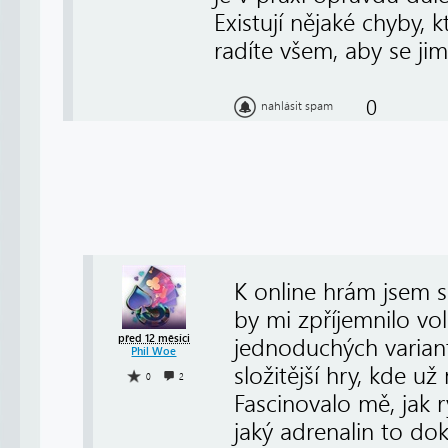
Existují nějaké chyby, 
radíte všem, aby se jim
0
nahlásit spam
K online hrám jsem s
by mi zpříjemnilo vo
před 12 měsíci
jednoduchých varian
Phil Woe
složitější hry, kde už 
0
2
Fascinovalo mě, jak 
jaký adrenalin to dok