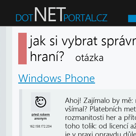
jak si vybrat sprá
hraní?
otázka
Windows Phone
Ahoj! Zajímalo by mě: n
všímal? Platebních m
před rokem
rozmanitosti her a pří
anonym
toho tolik: od licencí 
162.158.172.204
je v praxi opravdu důle