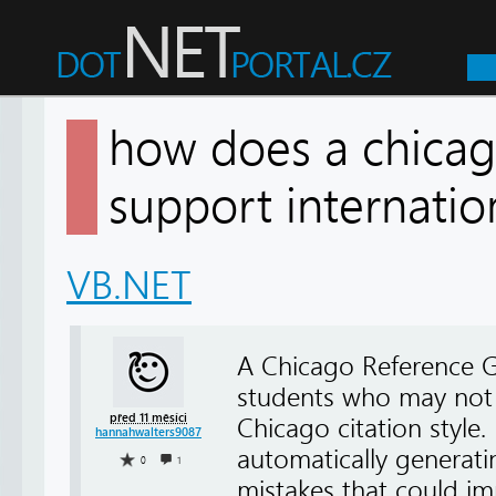
how does a chicag
support internati
VB.NET
A Chicago Reference Gen
students who may not b
před 11 měsíci
Chicago citation style. 
hannahwalters9087
automatically generatin
0
1
mistakes that could im