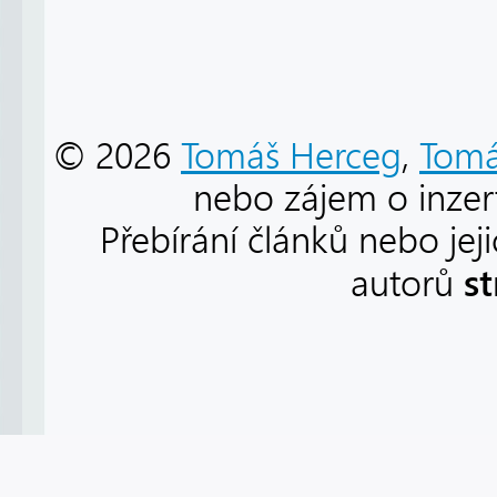
© 2026
Tomáš Herceg
,
Tomá
nebo zájem o inzert
Přebírání článků nebo jej
s
autorů