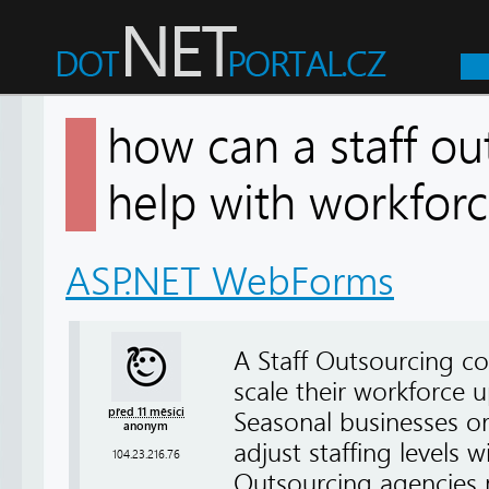
how can a staff ou
help with workforc
ASP.NET WebForms
A Staff Outsourcing com
scale their workforce
před 11 měsíci
Seasonal businesses or
anonym
adjust staffing levels 
104.23.216.76
Outsourcing agencies 