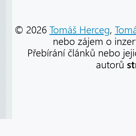
© 2026
Tomáš Herceg
,
Tomá
nebo zájem o inzert
Přebírání článků nebo jej
s
autorů