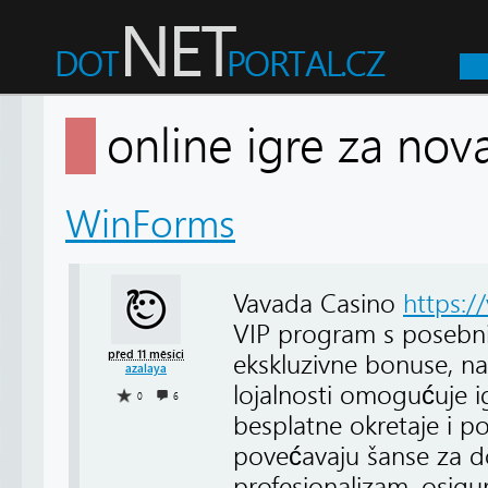
online igre za n
WinForms
Vavada Casino
https:/
VIP program s posebni
před 11 měsíci
ekskluzivne bonuse, na
azalaya
lojalnosti omogućuje i
0
6
besplatne okretaje i 
povećavaju šanse za d
profesionalizam, osigur