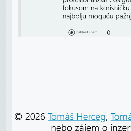
fokusom na korisničku p
najbolju moguću pažnj
0
nahlásit spam
© 2026
Tomáš Herceg
,
Tomá
nebo zájem o inzert