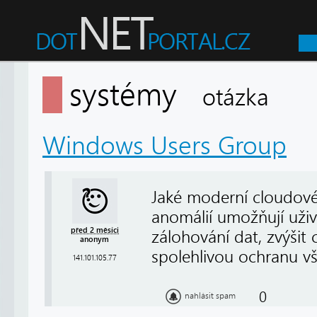
systémy
otázka
Windows Users Group
Jaké moderní cloudové
anomálií umožňují uživ
před 2 měsíci
zálohování dat, zvýšit
anonym
spolehlivou ochranu 
141.101.105.77
0
nahlásit spam