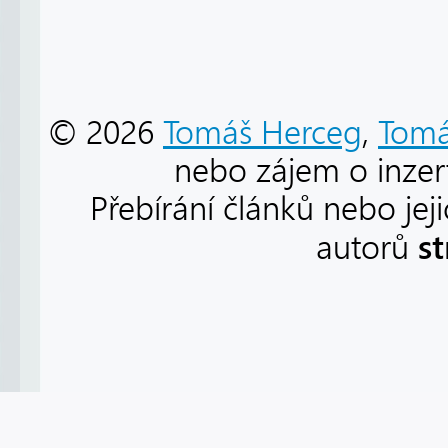
© 2026
Tomáš Herceg
,
Tomá
nebo zájem o inzert
Přebírání článků nebo jej
s
autorů