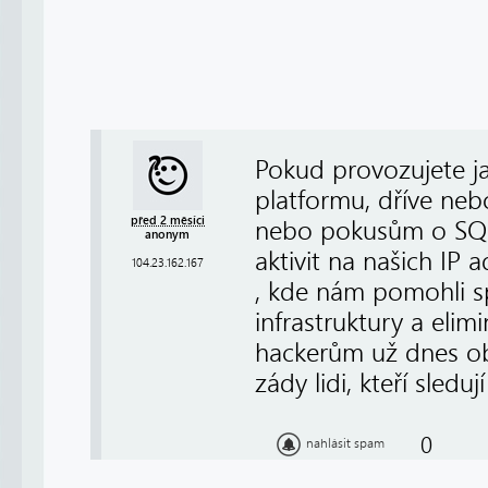
Pokud provozujete 
platformu, dříve ne
před 2 měsíci
nebo pokusům o SQL 
anonym
aktivit na našich IP 
104.23.162.167
, kde nám pomohli s
infrastruktury a eli
hackerům už dnes ob
zády lidi, kteří sledu
0
nahlásit spam