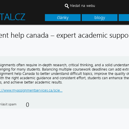
hledat na webu
články
blogy
ent help canada – expert academic suppo
ignments often require in-depth research, critical thinking, and a solid unders
enging for many students. Balancing multiple coursework deadlines can add extr
ignment help Canada to better understand difficult topics, improve the quality 
ith the right academic guidance and consistent effort, students can enhance th
lls, and achieve better academic results.
s://www.myassignmentservices.ca/scie...
0
hlásit spam