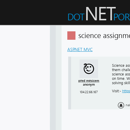
science assignm
ASP.NET MVC
Science ass
them chall
science ass
on time. W
před měsícem
solving ski
anonym
Visit:-
http
104.22.66.167
na