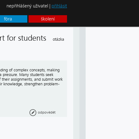
nepřihlášený uživatel |
přihlásit
fóra
školení
rt for students
otázka
tanding of complex concepts, making
a pressure. Many students seek
of their assignments, and submit work
eir knowledge, strengthen problem-
odpovědět