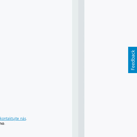
kontaktujte nás
.
áno
.