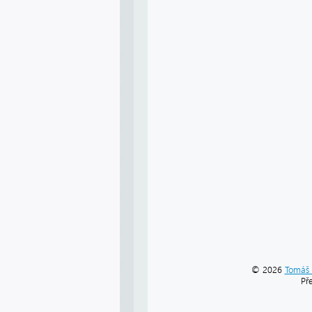
© 2026
Tomáš 
Př