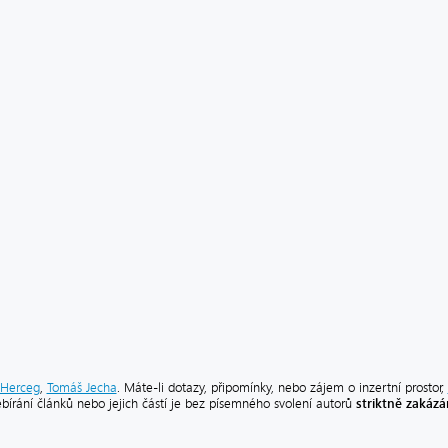
Herceg
,
Tomáš Jecha
. Máte-li dotazy, připomínky, nebo zájem o inzertní prostor,
striktně zakáz
ebírání článků nebo jejich částí je bez písemného svolení autorů