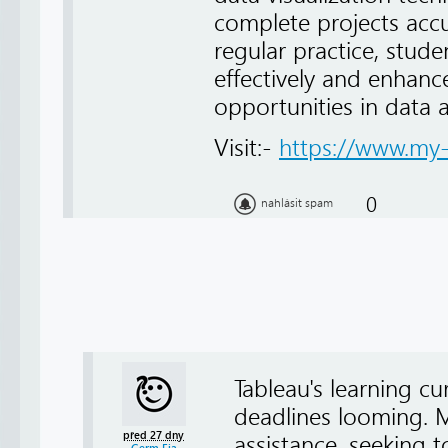
complete projects acc
regular practice, stud
effectively and enhanc
opportunities in data a
Visit:-
https://www.my-
0
nahlásit spam
Tableau's learning cu
deadlines looming. M
před 27 dny
assistance, seeking t