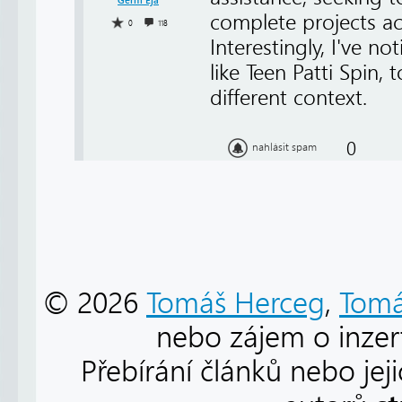
Germ Eja
complete projects a
0
118
Interestingly, I've n
like Teen Patti Spin, 
different context.
0
nahlásit spam
© 2026
Tomáš Herceg
,
Tomá
nebo zájem o inzert
Přebírání článků nebo jej