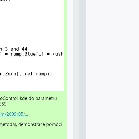
n 3 and 44
] = ramp.Blue[i] = (ushort)(Math.Min(65535, Math.M
r.Zero), ref ramp);
eIoControl, kde do parametru
ESS.
m/2009/05/...
lá metoda), demonstrace pomocí