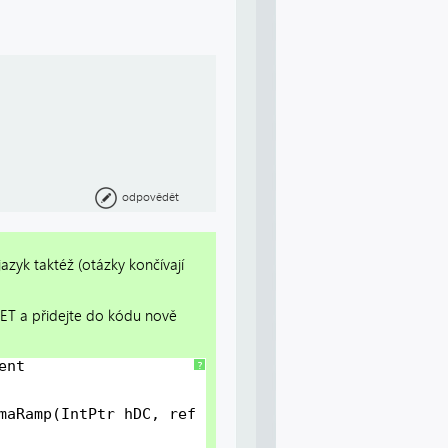
odpovědět
azyk taktéž (otázky končívají
NET a přidejte do kódu nově
ent
?
maRamp(IntPtr hDC, ref RAMP lpRamp);