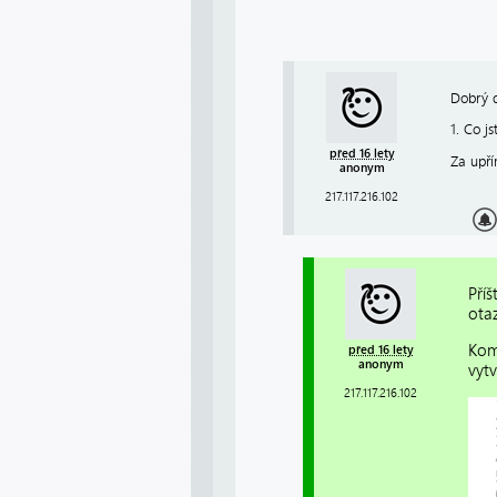
Dobrý 
1. Co j
před 16 lety
Za upř
anonym
217.117.216.102
Příš
otaz
Kom
před 16 lety
anonym
vyt
217.117.216.102