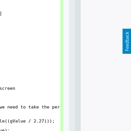
]
screen
we need to take the percentage from this because
le((gValue / 2.27)));
ue);  