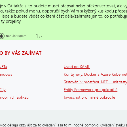
 je v C# takže si to budete muset přepsat nebo překonvertovat, ale vy
kci, takže pokud mohu, doporučil bych Vám si kýžený kus kódu přepsa
e lépe a budete vědět co která část dělá/zahrnete jen to, co potřebu
 ty projekty.
1
nahlásit spam
/
1
 BY VÁS ZAJÍMAT
.NETu
Úvod do XAML
Windows
Kontejnery, Docker a Azure Kubernet
Testování v prostředí .NET - unit testy
City
Entity Framework pro pokročilé
obilních aplikací
Javascript pro mírně pokročilé
Moc děkuju obzvlášť za to ovládání jasu to mi hodně pomohlo. Ovládání zvuku