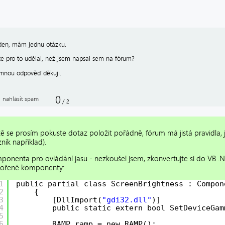
den, mám jednu otázku.
ste pro to udělal, než jsem napsal sem na fórum?
ímnou odpověď děkuji.
0
nahlásit spam
/
2
tě se prosím pokuste dotaz položit pořádně, fórum má jistá pravidla, j
ník například).
ponenta pro ovládání jasu - nezkoušel jsem, zkonvertujte si do VB .
vořené komponenty:
1
public partial class ScreenBrightness : Compon
2
{
3
[DllImport(
"gdi32.dll"
)]
4
public static extern bool SetDeviceGam
5
6
RAMP ramp = new RAMP();