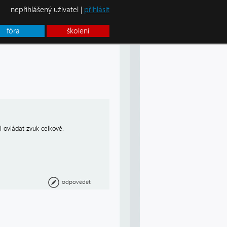
nepřihlášený uživatel |
přihlásit
fóra
školení
 ovládat zvuk celkově.
odpovědět