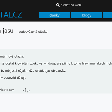
hledat na webu
články
blogy
 a jasu
zodpovězená otázka
 mám dvě otázky.
ju se dostat k ovládání zvuku ve windows, ale přímo k tomu hlavnímu, abych mohl
 by mě jestli nějak můžu ovládat jas obrazovky.
liv odpověď děkuji.
-1
hlásit spam
/
1