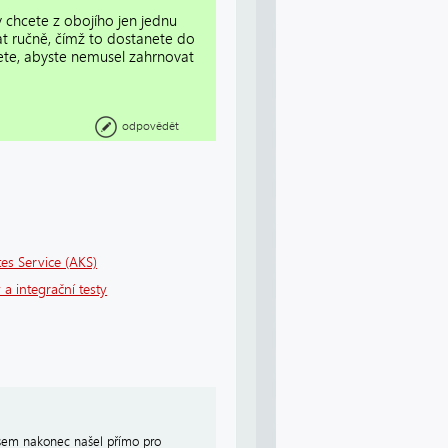
 chcete z obojího jen jednu
t ručně, čímž to dostanete do
jete, abyste nemusel zahrnovat
odpovědět
es Service (AKS)
 a integrační testy
 sem nakonec našel přímo pro