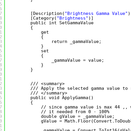
5
6
7
[Description(
"Brightness Gamma Value"
)
8
[Category(
"Brightness"
)]
9
public int SetGammaValue
0
{
1
get
2
{
3
return _gammaValue;
4
}
5
set
6
{
7
_gammaValue = value;
8
}
9
}
0
1
2
/// <summary>
3
/// Apply the selected gamma value to 
4
/// </summary>
5
public void ApplyGamma()
6
{
7
// since gamma value is max 44 ,, 
8
// it needed from 0 - 100%
9
double gValue = _gammaValue;
0
gValue = Math.Floor(Convert.ToDoub
1
2
_gammaValue = Convert.ToInt16(gVal