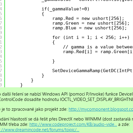
3
4
if(_gammaValue!=0)
5
{
6
ramp.Red = new ushort[256];
7
ramp.Green = new ushort[256];
8
ramp.Blue = new ushort[256];
9
0
for (int i = 1; i < 256; i++)
1
{
2
// gamma is a value betwee
3
ramp.Red[i] = ramp.Green[i
4
5
}
6
7
SetDeviceGammaRamp(GetDC(IntPt
8
}
9
}
0
}
o další řešení se nabízí Windows API (pomocí P/Invoke) funkce Devic
ontrolCode dosadíte hodnotu IOCTL_VIDEO_SET_DISPLAY_BRIGHTN
é je to zpracované jako projekt zde:
http://mycomponent.blogspot.co
ádání hlasitostí se dá řešit přes DirectX nebo WINMM (dost zastara
MM třeba zde:
http://www.codeproject.com/KB/audio-vide...
a zde:
p://www.dreamincode.net/forums/topic/...