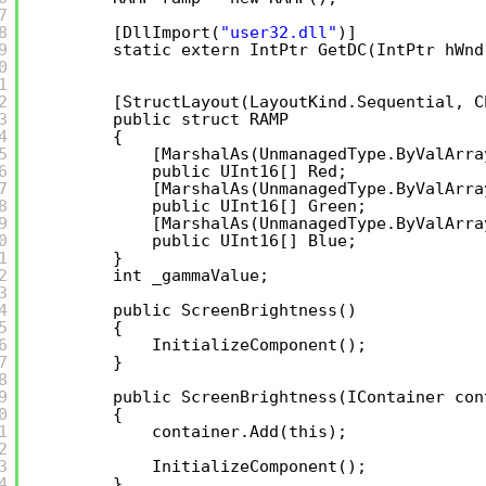
7
8
[DllImport(
"user32.dll"
)]
9
static extern IntPtr GetDC(IntPtr hWnd
0
1
2
[StructLayout(LayoutKind.Sequential, C
3
public struct RAMP
4
{
5
[MarshalAs(UnmanagedType.ByValArra
6
public UInt16[] Red;
7
[MarshalAs(UnmanagedType.ByValArra
8
public UInt16[] Green;
9
[MarshalAs(UnmanagedType.ByValArra
0
public UInt16[] Blue;
1
}
2
int _gammaValue;
3
4
public ScreenBrightness()
5
{
6
InitializeComponent();
7
}
8
9
public ScreenBrightness(IContainer con
0
{
1
container.Add(this);
2
3
InitializeComponent();
4
}