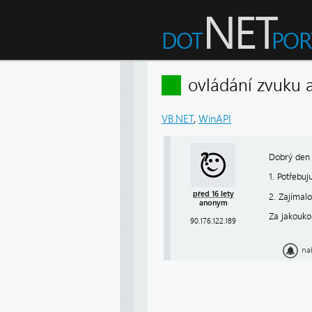
ovládání zvuku
VB.NET
,
WinAPI
Dobrý den
1. Potřebu
před 16 lety
2. Zajímalo
anonym
Za jakouko
90.176.122.189
na