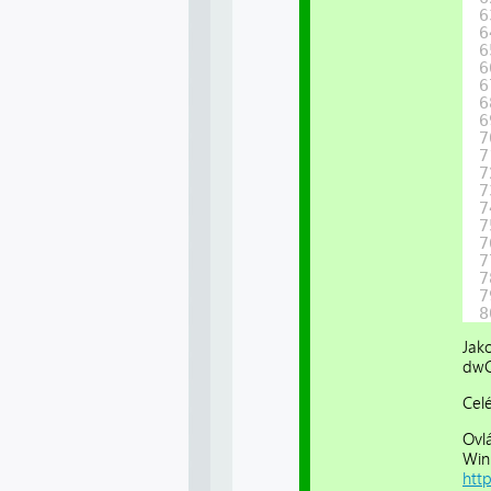
6
6
6
6
6
6
6
7
7
7
7
7
7
7
7
7
7
8
Jak
dwC
Cel
Ovl
Win
htt