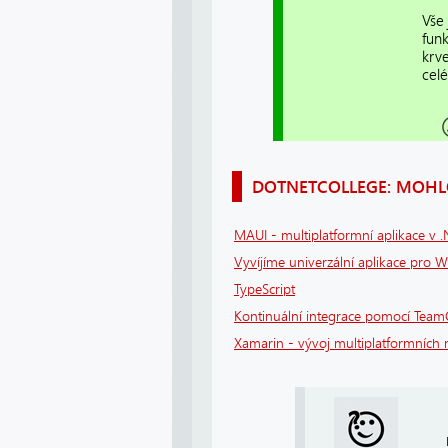
Vše
fun
krv
celé
DOTNETCOLLEGE: MOHLO
MAUI - multiplatformní aplikace v 
Vyvíjíme univerzální aplikace pro 
TypeScript
Kontinuální integrace pomocí Team
Xamarin - vývoj multiplatformních m