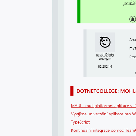
problé
Aha
mys
před 19 lety
Pro
anonym
82.202.1.4
DOTNETCOLLEGE: MOHLO
MAUI - multiplatformní aplikace v 
Vyvíjíme univerzální aplikace pro 
TypeScript
Kontinuální integrace pomocí Team