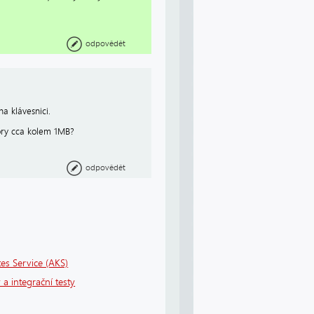
odpovědět
a klávesnici.
bory cca kolem 1MB?
odpovědět
es Service (AKS)
 a integrační testy