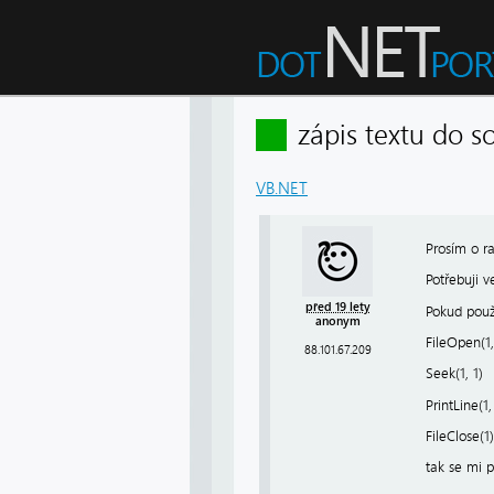
zápis textu do
VB.NET
Prosím o r
Potřebuji 
před 19 lety
Pokud použ
anonym
FileOpen(1
88.101.67.209
Seek(1, 1)
PrintLine(
FileClose(1)
tak se mi p