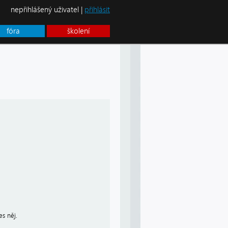
nepřihlášený uživatel |
přihlásit
fóra
školení
es něj.