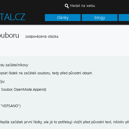
hledat na webu
články
blogy
 souboru
zodpovězená otázka
adu začátečníkovy:
vepsat řádek na začátek souboru, tedy před původní obsah.
iju:
, Soubor, OpenMode.Append)
1, "VEPSANO")
řepíše začátek první řádky, ale já to potřebuji vložit před původní text, nikloliv př