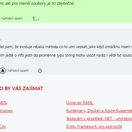
m, ale pro menší soubory je to zbytečné.
1
nahlásit spam
/
1
,
lel jsem, že existuje nějaká metoda co to umí vepsat, jako když zmáčknu Insert n
sím ještě o info jestli do proměnné typu String mohu uložit naráz i větší txt sou
0
nahlásit spam
 BY VÁS ZAJÍMAT
.NETu
Úvod do XAML
Windows
Kontejnery, Docker a Azure Kubernet
Testování v prostředí .NET - unit testy
City
Entity Framework pro pokročilé