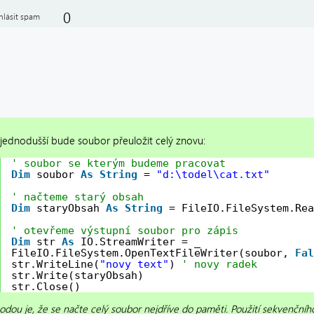
0
hlásit spam
jjednodušší bude soubor přeuložit celý znovu:
' soubor se kterým budeme pracovat
Dim
soubor 
As
String
= 
"d:\todel\cat.txt"
' načteme starý obsah
Dim
staryObsah 
As
String
= FileIO.FileSystem.Rea
' otevřeme výstupní soubor pro zápis
Dim
str 
As
IO.StreamWriter = _
FileIO.FileSystem.OpenTextFileWriter(soubor, 
Fal
str.WriteLine(
"novy text"
) 
' novy radek
str.Write(staryObsah)
str.Close()
dou je, že se načte celý soubor nejdříve do paměti. Použití sekvenčního