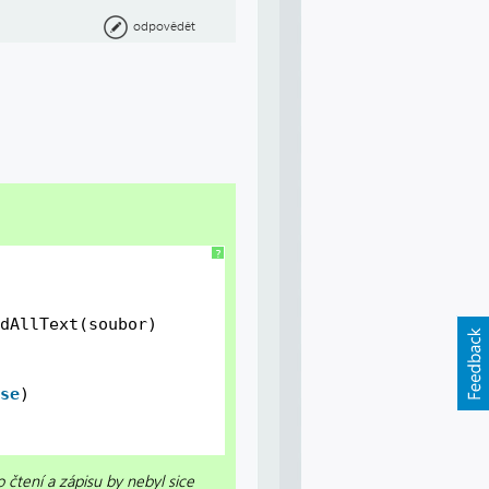
odpovědět
?
dAllText(soubor)
se
)
 čtení a zápisu by nebyl sice