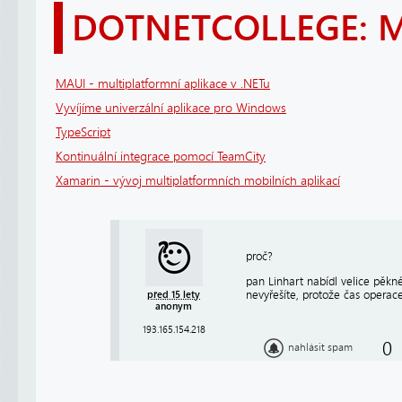
DOTNETCOLLEGE: 
MAUI - multiplatformní aplikace v .NETu
Vyvíjíme univerzální aplikace pro Windows
TypeScript
Kontinuální integrace pomocí TeamCity
Xamarin - vývoj multiplatformních mobilních aplikací
proč?
pan Linhart nabídl velice pěkn
nevyřešíte, protože čas operac
před 15 lety
anonym
193.165.154.218
0
nahlásit spam