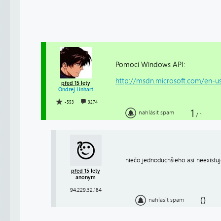
Pomocí Windows API:
http://msdn.microsoft.com/en-us/l
před 15 lety
Ondřej Linhart
-553
3274
1
nahlásit spam
/
1
niečo jednoduchšieho asi neexistuj
před 15 lety
anonym
94.229.32.184
0
nahlásit spam