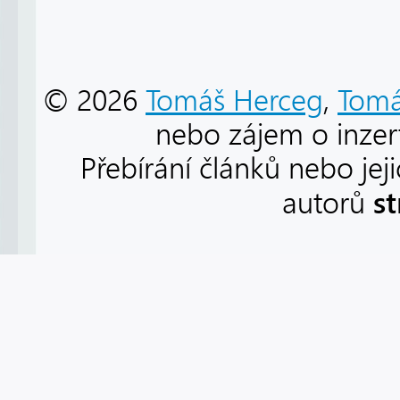
© 2026
Tomáš Herceg
,
Tomá
nebo zájem o inzert
Přebírání článků nebo jej
s
autorů