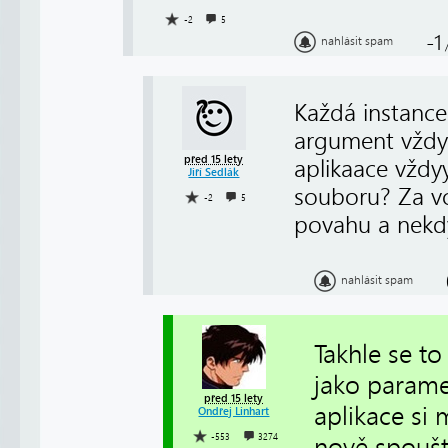
-2
5
-1
nahlásit spam
Každá instance
argument vždy 
před 15 lety
aplikaace vžd
Jiří Sedlák
souboru? Za v
-2
5
povahu a nekdy 
nahlásit spam
Takhle se t
jako parame
před 15 lety
aplikace si 
Ondřej Linhart
-553
3274
nově spoušt