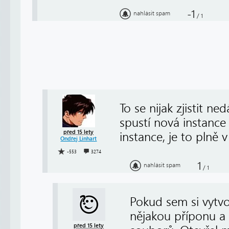
-1
nahlásit spam
/
1
To se nijak zjistit 
spustí nová instance p
před 15 lety
instance, je to plně v
Ondřej Linhart
-553
3274
1
nahlásit spam
/
1
Pokud sem si vytvoř
nějakou příponu a 
před 15 lety