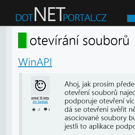
otevírání soubor
WinAPI
Ahoj, jak prosím přede
otevření souborů naje
před 15 lety
podporuje otevření víc
Jiří Sedlák
dá se otevření svěřit n
-2
5
asociované soubory b
jestli to aplikace podp