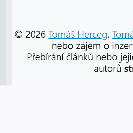
© 2026
Tomáš Herceg
,
Tomá
nebo zájem o inzert
Přebírání článků nebo jej
s
autorů