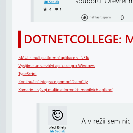
souborů. Otevřel m
Jiří Sedlák
-2
5
0
nahlásit spam
DOTNETCOLLEGE: 
MAUI - multiplatformní aplikace v .NETu
Vyvíjíme univerzální aplikace pro Windows
TypeScript
Kontinuální integrace pomocí TeamCity
Xamarin - vývoj multiplatformních mobilních aplikací
A v režii sem nic 
před 15 lety
Jiří Sedlák