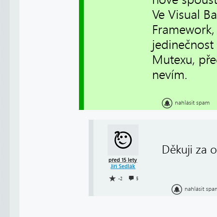
Ve Visual Ba
Framework, 
jedinečnost
Mutexu, pře
nevím.
nahlásit spam
Děkuji za
před 15 lety
Jiří Sedlák
-2
5
nahlásit spa